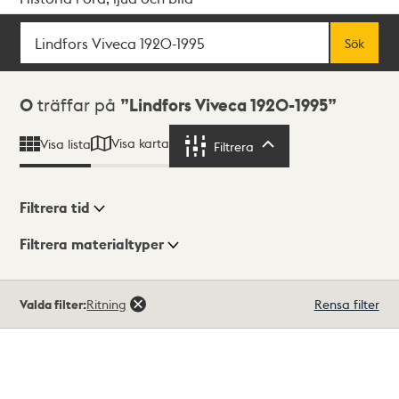
Sök
Fritextsök
Sök
Sökresultat
0
träffar på
Lindfors Viveca 1920-1995
Visa karta
Visa lista
Filtrera
Filtrera
Filtrera tid
Filtrera materialtyper
Visningsläge
Totalt
Valda filter:
Ritning
Rensa filter
0
träffar
Lista
Karta