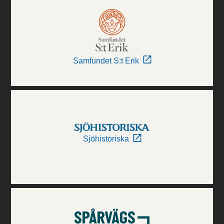
Samfundet S:t Erik
Sjöhistoriska