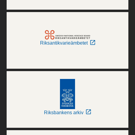
Riksantikvarieämbetet
Riksbankens arkiv