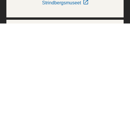
Strindbergsmuseet
Thielska Galleriet
Världskulturmuseerna