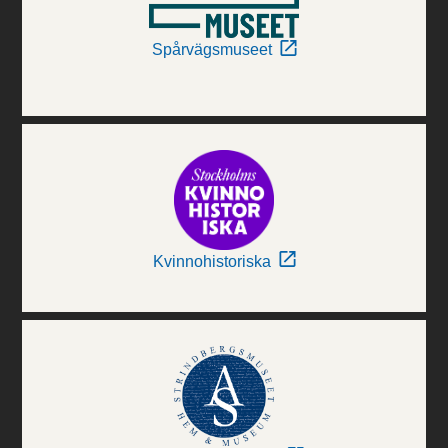
Spårvägsmuseet
Kvinnohistoriska