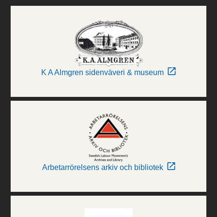
K A Almgren sidenväveri & museum
Arbetarrörelsens arkiv och bibliotek