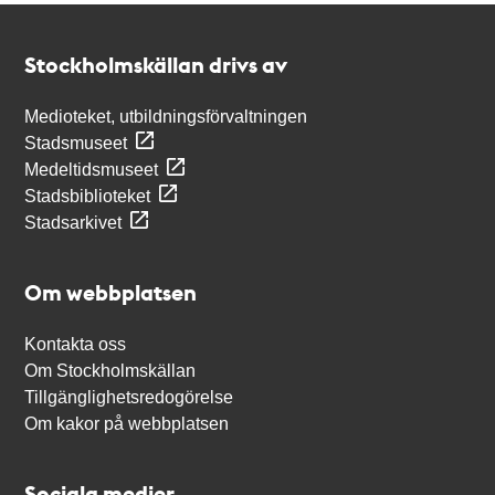
Kontakt
Stockholmskällan
Stockholmskällan drivs av
Medioteket, utbildningsförvaltningen
Stadsmuseet
Medeltidsmuseet
Stadsbiblioteket
Stadsarkivet
Om webbplatsen
Kontakta oss
Om Stockholmskällan
Tillgänglighetsredogörelse
Om kakor på webbplatsen
Sociala medier