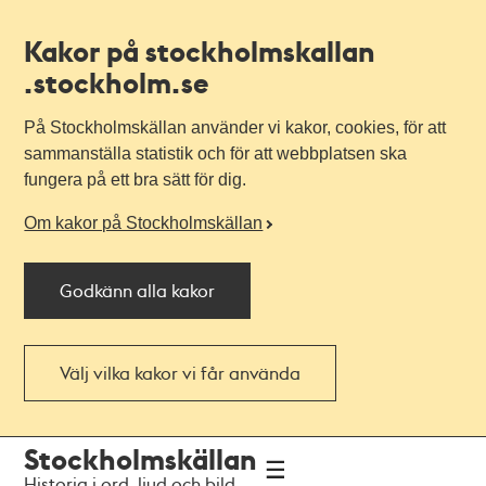
Kakor på stockholmskallan
.stockholm.se
På Stockholmskällan använder vi kakor, cookies, för att
sammanställa statistik och för att webbplatsen ska
fungera på ett bra sätt för dig.
Om kakor på Stockholmskällan
Godkänn alla kakor
Välj vilka kakor vi får använda
Till
Till
Stockholmskällan
navigationen
huvudinnehållet
Historia i ord, ljud och bild