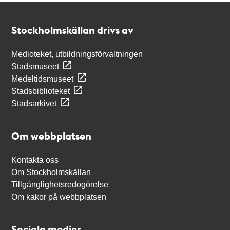
Kontakt
Stockholmskällan
Stockholmskällan drivs av
Medioteket, utbildningsförvaltningen
Stadsmuseet
Medeltidsmuseet
Stadsbiblioteket
Stadsarkivet
Om webbplatsen
Kontakta oss
Om Stockholmskällan
Tillgänglighetsredogörelse
Om kakor på webbplatsen
Sociala medier