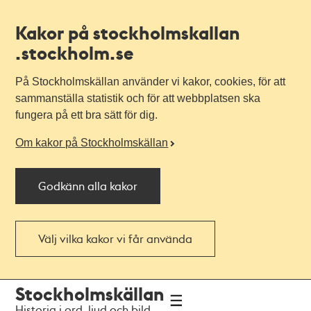
Kakor på stockholmskallan
.stockholm.se
På Stockholmskällan använder vi kakor, cookies, för att
sammanställa statistik och för att webbplatsen ska
fungera på ett bra sätt för dig.
Om kakor på Stockholmskällan
Godkänn alla kakor
Välj vilka kakor vi får använda
Till
Till
Stockholmskällan
navigationen
huvudinnehållet
Historia i ord, ljud och bild