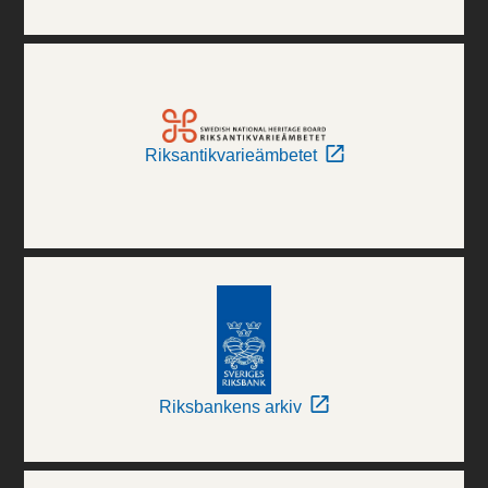
Riksantikvarieämbetet
Riksbankens arkiv