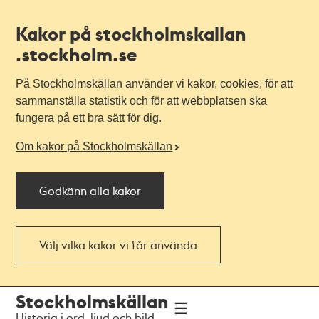
Kakor på stockholmskallan
.stockholm.se
På Stockholmskällan använder vi kakor, cookies, för att
sammanställa statistik och för att webbplatsen ska
fungera på ett bra sätt för dig.
Om kakor på Stockholmskällan
Godkänn alla kakor
Välj vilka kakor vi får använda
Till
Till
Stockholmskällan
navigationen
huvudinnehållet
Historia i ord, ljud och bild