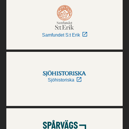
Samfundet S:t Erik
Sjöhistoriska