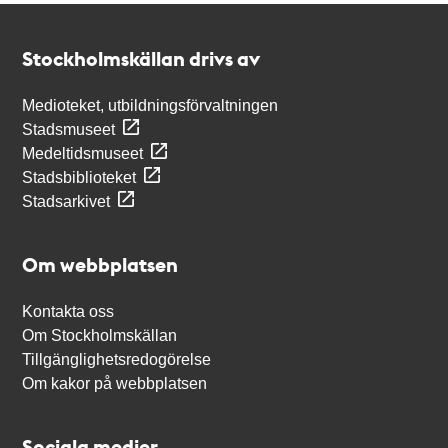
Kontakt
Stockholmskällan
Stockholmskällan drivs av
Medioteket, utbildningsförvaltningen
Stadsmuseet
Medeltidsmuseet
Stadsbiblioteket
Stadsarkivet
Om webbplatsen
Kontakta oss
Om Stockholmskällan
Tillgänglighetsredogörelse
Om kakor på webbplatsen
Sociala medier