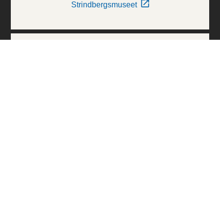
Strindbergsmuseet
Thielska Galleriet
Världskulturmuseerna