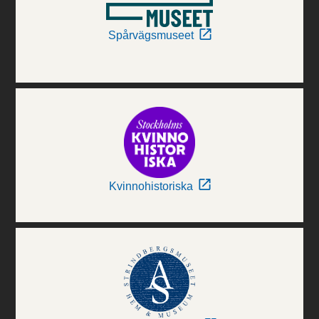
Spårvägsmuseet
Kvinnohistoriska