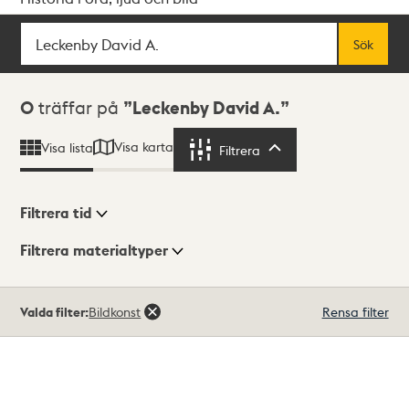
Sök
Fritextsök
Sök
Sökresultat
0
träffar på
Leckenby David A.
Visa karta
Visa lista
Filtrera
Filtrera
Filtrera tid
Filtrera materialtyper
Visningsläge
Totalt
Valda filter:
Bildkonst
Rensa filter
0
träffar
Lista
Karta