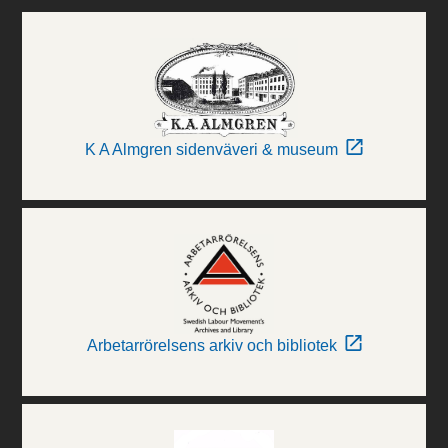
K A Almgren sidenväveri & museum
Arbetarrörelsens arkiv och bibliotek