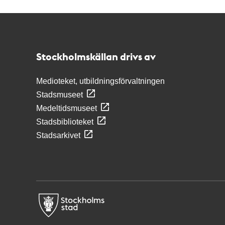
Kontakt
Stockholmskällan
Stockholmskällan drivs av
Medioteket, utbildningsförvaltningen
Stadsmuseet
Medeltidsmuseet
Stadsbiblioteket
Stadsarkivet