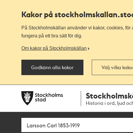
Kakor på stockholmskallan
.st
På Stockholmskällan använder vi kakor, cookies, för a
fungera på ett bra sätt för dig.
Om kakor på Stockholmskällan
Godkänn alla kakor
Välj vilka kak
Till
Till
Stockholmsk
navigationen
huvudinnehållet
Historia i ord, ljud oc
Sök
Fritextsök