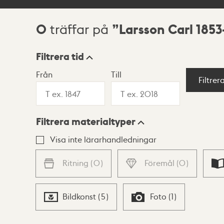
0
Larsson Carl 1853
träffar på
Sökresultat
Filtrera tid
Från
Till
Visningsläge
Filtrer
Filtrera materialtyper
Lista
Karta
Visa inte lärarhandledningar
Ritning
(
0
)
Föremål
(
0
)
Bildkonst
(
5
)
Foto
(
1
)