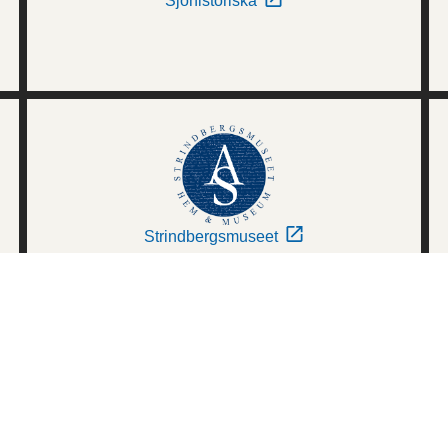
Sjöhistoriska
Strindbergsmuseet