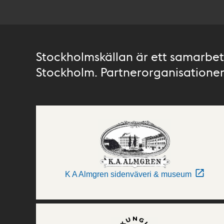
Stockholmskällan är ett samarbete
Stockholm. Partnerorganisationer 
K A Almgren sidenväveri & museum