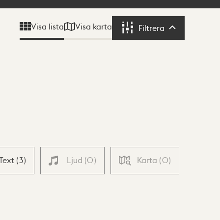
Visa karta
Visa lista
Filtrera
Filtrera
Text
(
3
)
Ljud
(
0
)
Karta
(
0
)