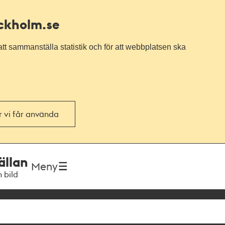
ockholm.se
tt sammanställa statistik och för att webbplatsen ska
or vi får använda
ällan
Meny
h bild