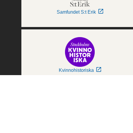
Samfundet S:t Erik
Kvinnohistoriska
Världskulturmuseerna