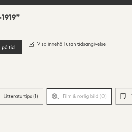
-1919
Visa innehåll utan tidsangivelse
a på tid
Litteraturtips
(
1
)
Film & rörlig bild
(
0
)