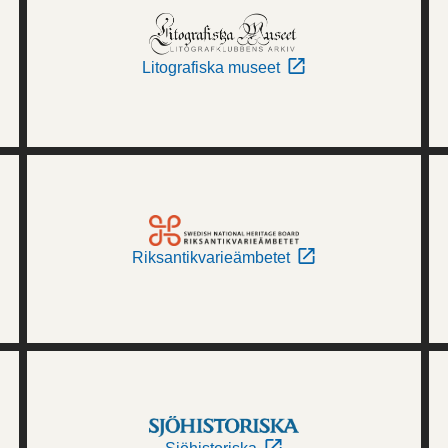
Litografiska museet
Riksantikvarieämbetet