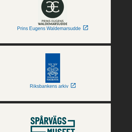
Prins Eugens Waldemarsudde
Riksbankens arkiv