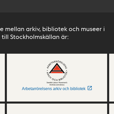
 mellan arkiv, bibliotek och museer i
till Stockholmskällan är:
Arbetarrörelsens arkiv och bibliotek