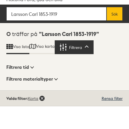
Sök
Fritextsök
Sök
Sökresultat
0
träffar på
Larsson Carl 1853-1919
Visa karta
Visa lista
Filtrera
Filtrera
Filtrera tid
Filtrera materialtyper
Visningsläge
Totalt
Valda filter:
Karta
Rensa filter
0
träffar
Lista
Karta