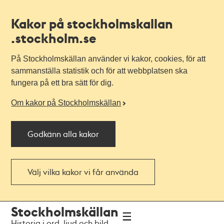
Kakor på stockholmskallan
.stockholm.se
På Stockholmskällan använder vi kakor, cookies, för att
sammanställa statistik och för att webbplatsen ska
fungera på ett bra sätt för dig.
Om kakor på Stockholmskällan
Godkänn alla kakor
Välj vilka kakor vi får använda
Till
Till
Stockholmskällan
navigationen
huvudinnehållet
Historia i ord, ljud och bild