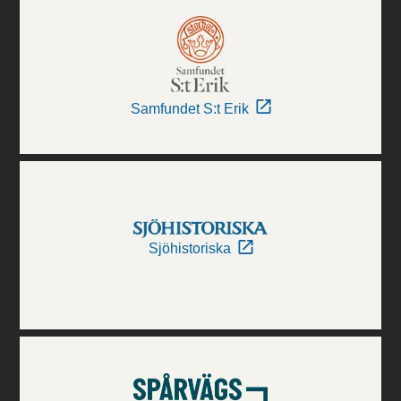
Samfundet S:t Erik
Sjöhistoriska