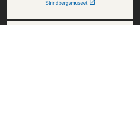
Strindbergsmuseet
Thielska Galleriet
Världskulturmuseerna