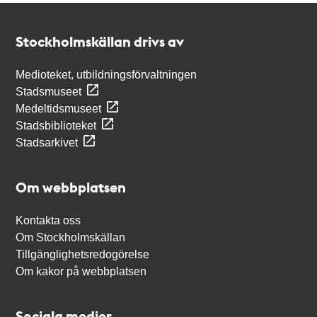
Kontakt
Stockholmskällan
Stockholmskällan drivs av
Medioteket, utbildningsförvaltningen
Stadsmuseet
Medeltidsmuseet
Stadsbiblioteket
Stadsarkivet
Om webbplatsen
Kontakta oss
Om Stockholmskällan
Tillgänglighetsredogörelse
Om kakor på webbplatsen
Sociala medier