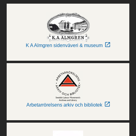
K A Almgren sidenväveri & museum
Arbetarrörelsens arkiv och bibliotek