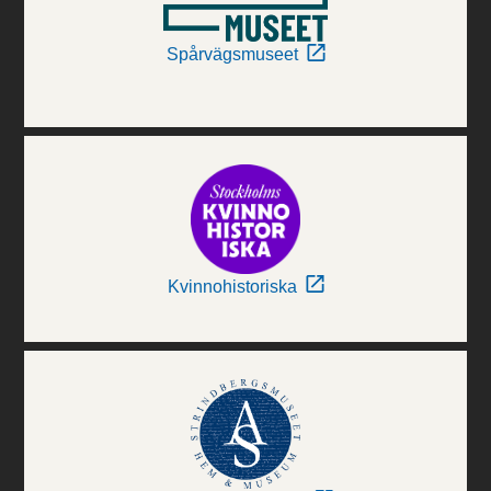
Spårvägsmuseet
Kvinnohistoriska