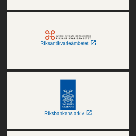
Riksantikvarieämbetet
Riksbankens arkiv