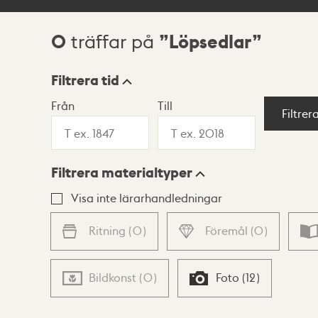
0
Löpsedlar
träffar på
Sökresultat
Filtrera tid
Från
Till
Visningsläge
Filtrer
Filtrera materialtyper
Lista
Karta
Visa inte lärarhandledningar
Ritning
(
0
)
Föremål
(
0
)
Bildkonst
(
0
)
Foto
(
12
)