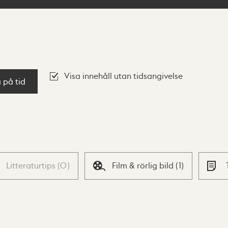
Visa innehåll utan tidsangivelse
a på tid
Litteraturtips
(
0
)
Film & rörlig bild
(
1
)