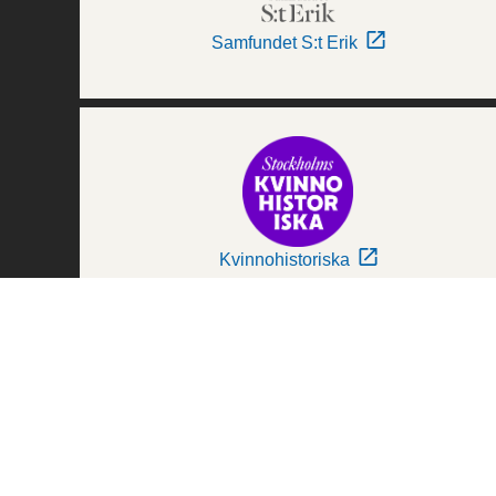
Samfundet S:t Erik
Kvinnohistoriska
Världskulturmuseerna