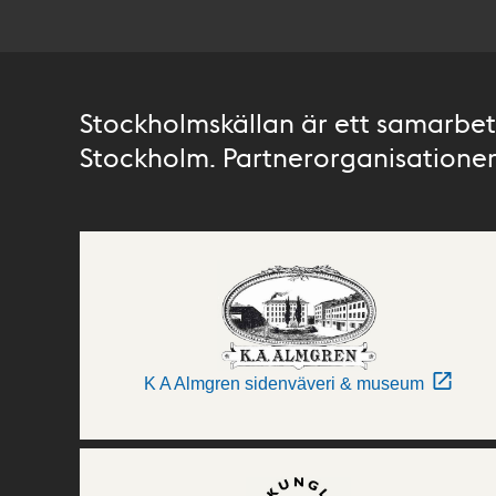
Stockholmskällan är ett samarbete
Stockholm. Partnerorganisationer 
K A Almgren sidenväveri & museum