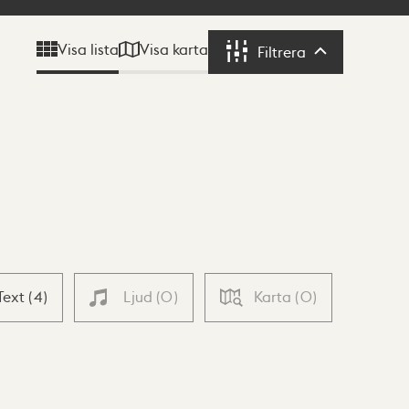
Visa karta
Visa lista
Filtrera
Filtrera
Text
(
4
)
Ljud
(
0
)
Karta
(
0
)