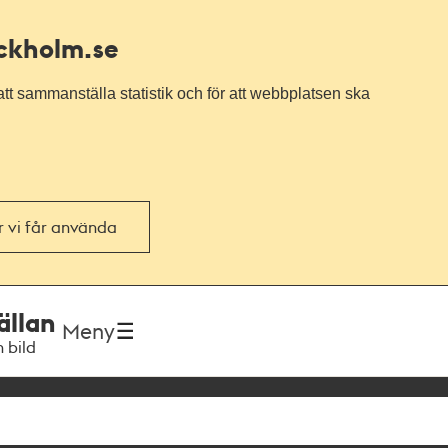
ockholm.se
tt sammanställa statistik och för att webbplatsen ska
or vi får använda
ällan
Meny
h bild