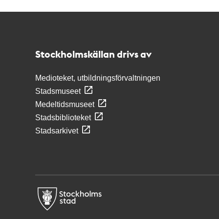
Kontakt
Stockholmskällan
Stockholmskällan drivs av
Medioteket, utbildningsförvaltningen
Stadsmuseet
Medeltidsmuseet
Stadsbiblioteket
Stadsarkivet