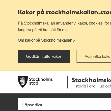
Kakor på stockholmskallan
.st
På Stockholmskällan använder vi kakor, cookies, för a
fungera på ett bra sätt för dig.
Om kakor på Stockholmskällan
Godkänn alla kakor
Välj vilka kak
Till
Till
Stockholmsk
navigationen
huvudinnehållet
Historia i ord, ljud oc
Sök
Fritextsök