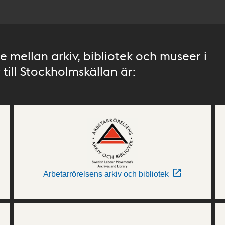
 mellan arkiv, bibliotek och museer i
till Stockholmskällan är:
Arbetarrörelsens arkiv och bibliotek