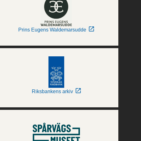
Prins Eugens Waldemarsudde
Riksbankens arkiv