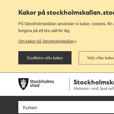
Kakor på stockholmskallan
.st
På Stockholmskällan använder vi kakor, cookies, för a
fungera på ett bra sätt för dig.
Om kakor på Stockholmskällan
Godkänn alla kakor
Välj vilka kak
Till
Till
Stockholmsk
navigationen
huvudinnehållet
Historia i ord, ljud oc
Sök
Fritextsök