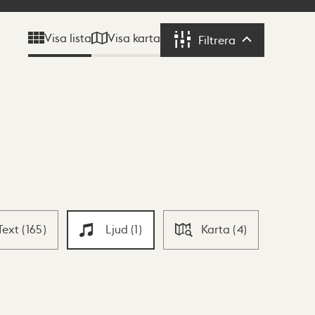
Visa karta
Visa lista
Filtrera
Filtrera
Text
(
165
)
Ljud
(
1
)
Karta
(
4
)