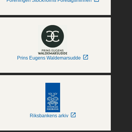
Föreningen Stockholms Företagsminnen
Prins Eugens Waldemarsudde
Riksbankens arkiv