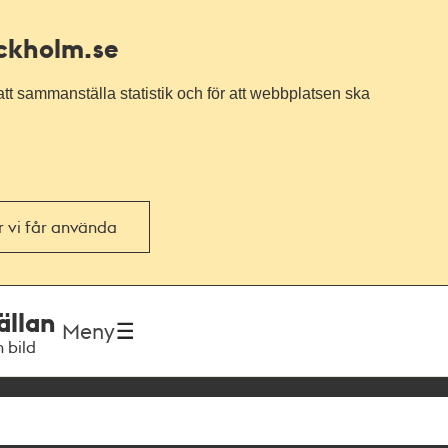
ockholm.se
tt sammanställa statistik och för att webbplatsen ska
or vi får använda
ällan
Meny
h bild