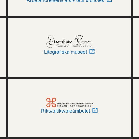
Arbetarrörelsens arkiv och bibliotek
Litografiska museet
Riksantikvarieämbetet