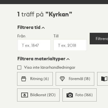
1
Kyrkan
träff på
Sökresultat
Filtrera tid
Från
Till
Visningsläge
Filtrer
Filtrera materialtyper
Lista
Karta
Visa inte lärarhandledningar
Ritning
(
6
)
Föremål
(
18
)
Bildkonst
(
20
)
Foto
(
166
)