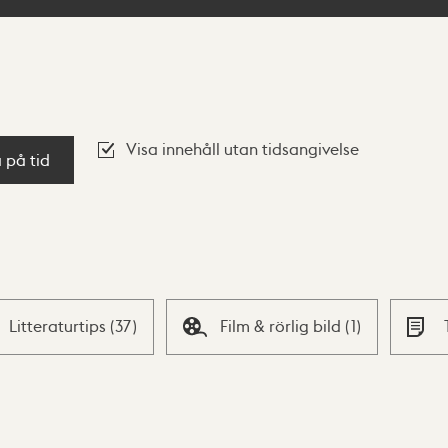
Visa innehåll utan tidsangivelse
a på tid
Litteraturtips
(
37
)
Film & rörlig bild
(
1
)