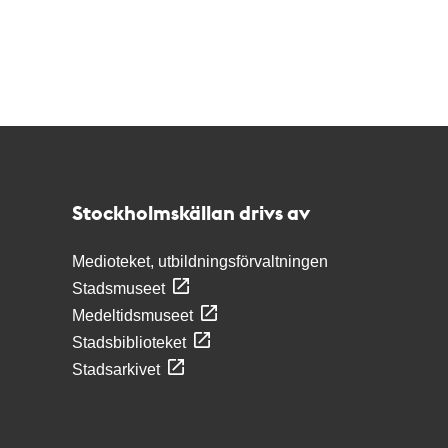
Kontakt
Stockholmskällan
Stockholmskällan drivs av
Medioteket, utbildningsförvaltningen
Stadsmuseet
Medeltidsmuseet
Stadsbiblioteket
Stadsarkivet