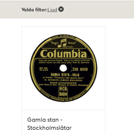
Totalt
Valda filter:
Ljud
1
träffar
Gamla stan -
Stockholmslåtar