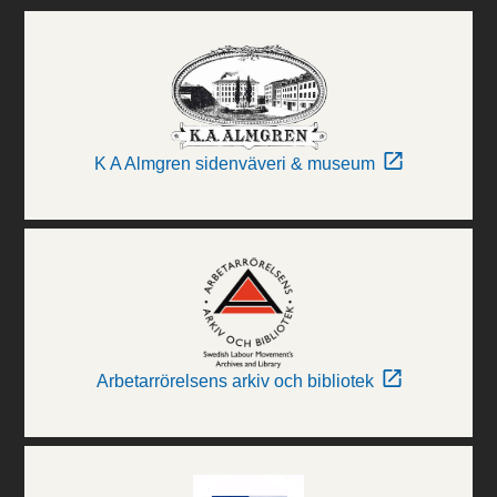
K A Almgren sidenväveri & museum
Arbetarrörelsens arkiv och bibliotek