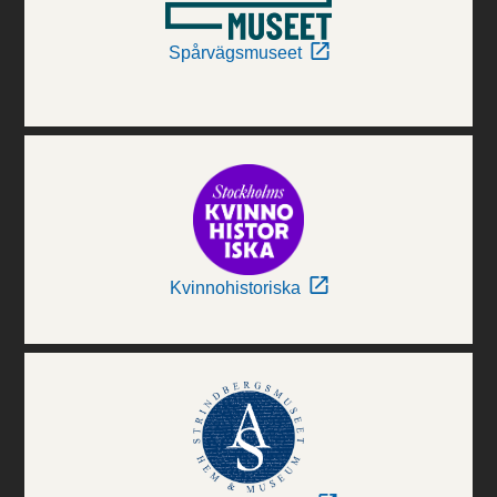
Spårvägsmuseet
Kvinnohistoriska