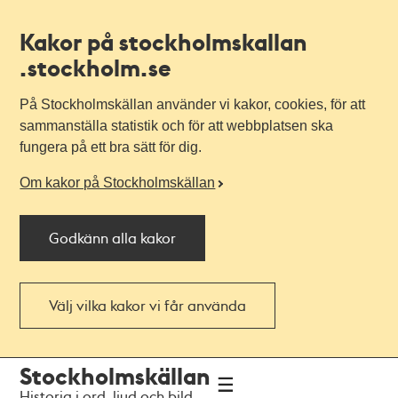
Kakor på stockholmskallan
.stockholm.se
På Stockholmskällan använder vi kakor, cookies, för att
sammanställa statistik och för att webbplatsen ska
fungera på ett bra sätt för dig.
Om kakor på Stockholmskällan
Godkänn alla kakor
Välj vilka kakor vi får använda
Till
Till
Stockholmskällan
navigationen
huvudinnehållet
Historia i ord, ljud och bild