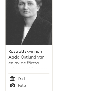
Rösträttskvinnan
Agda Östlund var
en av de första
kvinnorna i Sveriges
riksdag
1921
Tid
Foto
Typ