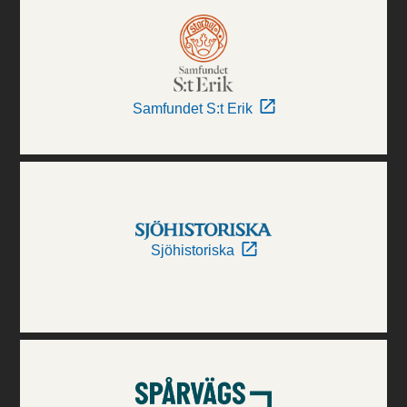
Samfundet S:t Erik
Sjöhistoriska