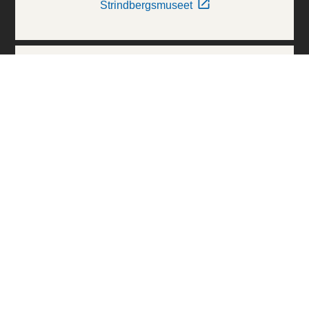
Strindbergsmuseet
Thielska Galleriet
Världskulturmuseerna