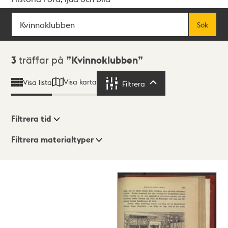
Sök
Fritextsök
Sök
Sökresultat
3
träffar på
Kvinnoklubben
Visa karta
Visa lista
Filtrera
Filtrera
Filtrera tid
Filtrera materialtyper
Visningsläge
Totalt
3
träffar
Lista
Karta