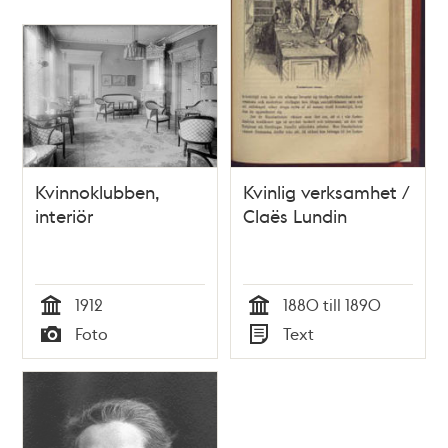
Kvinnoklubben,
Kvinlig verksamhet /
interiör
Claës Lundin
1912
1880 till 1890
Tid
Tid
Foto
Text
Typ
Typ