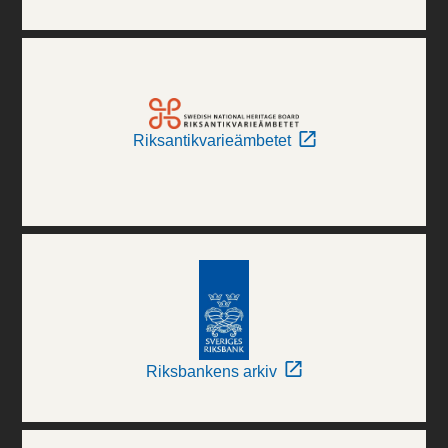
Riksantikvarieämbetet
Riksbankens arkiv