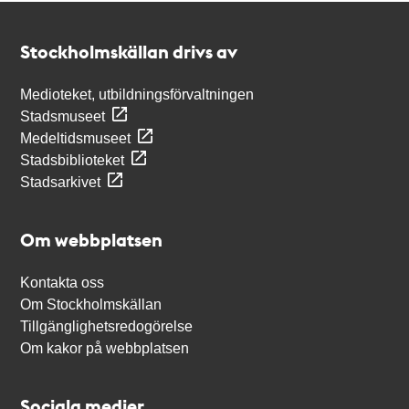
Kontakt
Stockholmskällan
Stockholmskällan drivs av
Medioteket, utbildningsförvaltningen
Stadsmuseet
Medeltidsmuseet
Stadsbiblioteket
Stadsarkivet
Om webbplatsen
Kontakta oss
Om Stockholmskällan
Tillgänglighetsredogörelse
Om kakor på webbplatsen
Sociala medier