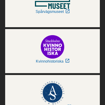
Spårvägsmuseet
Kvinnohistoriska