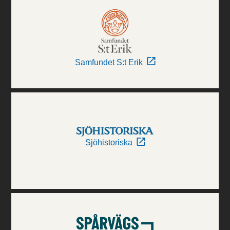
Samfundet S:t Erik
Sjöhistoriska