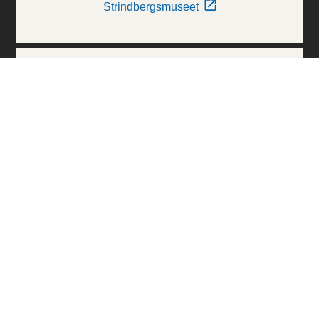
Strindbergsmuseet
Thielska Galleriet
Världskulturmuseerna