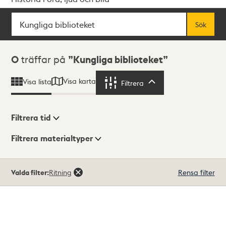
Sök
Fritextsök
Sök
Sökresultat
0
träffar på
Kungliga biblioteket
Visa karta
Visa lista
Filtrera
Filtrera
Filtrera tid
Filtrera materialtyper
Visningsläge
Totalt
Valda filter:
Ritning
Rensa filter
0
träffar
Lista
Karta