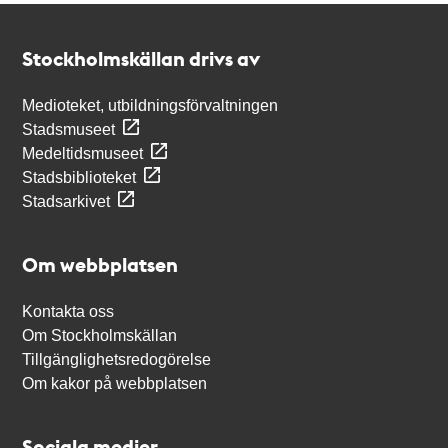
Kontakt
Stockholmskällan
Stockholmskällan drivs av
Medioteket, utbildningsförvaltningen
Stadsmuseet
Medeltidsmuseet
Stadsbiblioteket
Stadsarkivet
Om webbplatsen
Kontakta oss
Om Stockholmskällan
Tillgänglighetsredogörelse
Om kakor på webbplatsen
Sociala medier