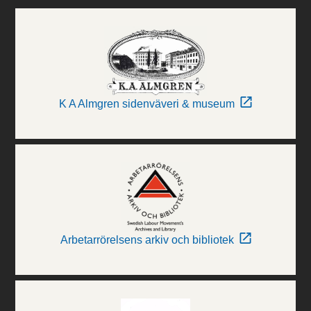
K A Almgren sidenväveri & museum
Arbetarrörelsens arkiv och bibliotek