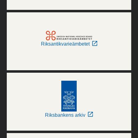
Riksantikvarieämbetet
Riksbankens arkiv