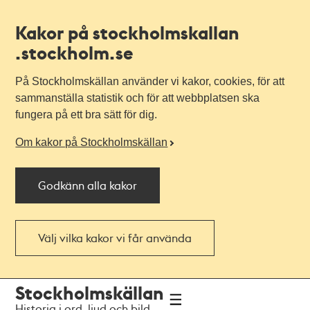
Kakor på stockholmskallan
.stockholm.se
På Stockholmskällan använder vi kakor, cookies, för att
sammanställa statistik och för att webbplatsen ska
fungera på ett bra sätt för dig.
Om kakor på Stockholmskällan
Godkänn alla kakor
Välj vilka kakor vi får använda
Till
Till
Stockholmskällan
navigationen
huvudinnehållet
Historia i ord, ljud och bild