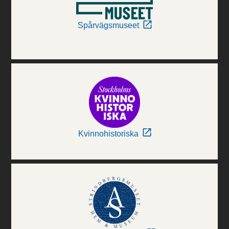
Spårvägsmuseet
Kvinnohistoriska