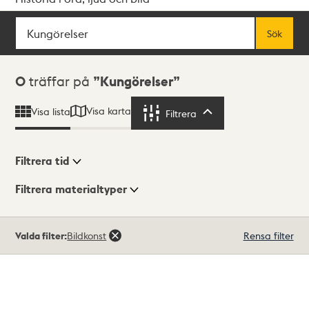
Sök
Fritextsök
Sök
Sökresultat
0
träffar på
Kungörelser
Visa karta
Visa lista
Filtrera
Filtrera
Filtrera tid
Filtrera materialtyper
Visningsläge
Totalt
Valda filter:
Bildkonst
Rensa filter
0
träffar
Lista
Karta