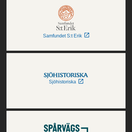
Samfundet S:t Erik
Sjöhistoriska