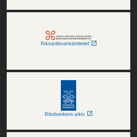
Riksantikvarieämbetet
Riksbankens arkiv