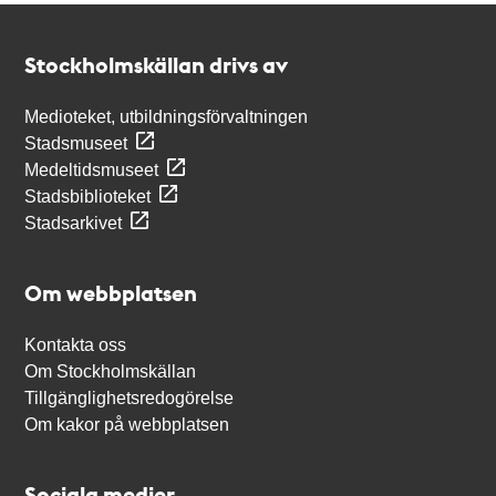
Kontakt
Stockholmskällan
Stockholmskällan drivs av
Medioteket, utbildningsförvaltningen
Stadsmuseet
Medeltidsmuseet
Stadsbiblioteket
Stadsarkivet
Om webbplatsen
Kontakta oss
Om Stockholmskällan
Tillgänglighetsredogörelse
Om kakor på webbplatsen
Sociala medier