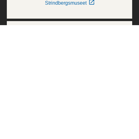
Strindbergsmuseet
Thielska Galleriet
Världskulturmuseerna