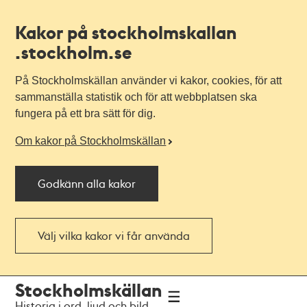
Kakor på stockholmskallan
.stockholm.se
På Stockholmskällan använder vi kakor, cookies, för att
sammanställa statistik och för att webbplatsen ska
fungera på ett bra sätt för dig.
Om kakor på Stockholmskällan
Godkänn alla kakor
Välj vilka kakor vi får använda
Till
Till
Stockholmskällan
navigationen
huvudinnehållet
Historia i ord, ljud och bild