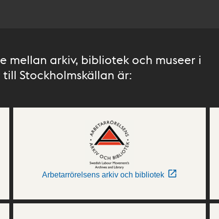
 mellan arkiv, bibliotek och museer i
till Stockholmskällan är:
Arbetarrörelsens arkiv och bibliotek