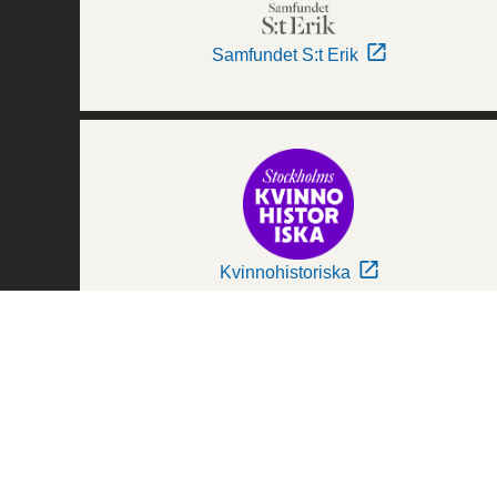
Samfundet S:t Erik
Kvinnohistoriska
Världskulturmuseerna