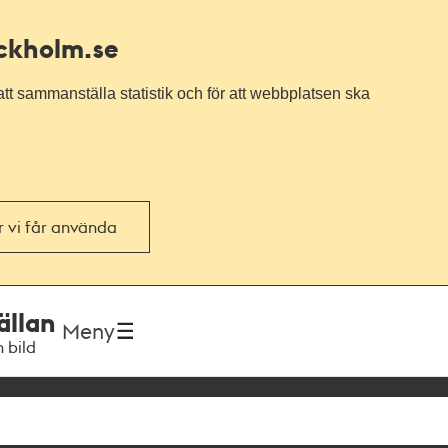
ockholm.se
tt sammanställa statistik och för att webbplatsen ska
or vi får använda
ällan
Meny
h bild