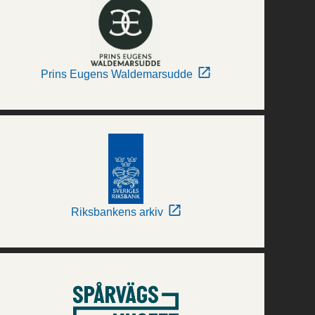
Prins Eugens Waldemarsudde
Riksbankens arkiv