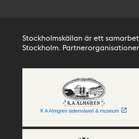
Stockholmskällan är ett samarbete
Stockholm. Partnerorganisationer 
K A Almgren sidenväveri & museum