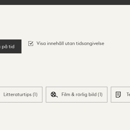
Visa innehåll utan tidsangivelse
a på tid
Litteraturtips
(
1
)
Film & rörlig bild
(
1
)
T