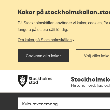
Kakor på stockholmskallan
.st
På Stockholmskällan använder vi kakor, cookies, för a
fungera på ett bra sätt för dig.
Om kakor på Stockholmskällan
Godkänn alla kakor
Välj vilka kak
Till
Till
Stockholmsk
navigationen
huvudinnehållet
Historia i ord, ljud oc
Sök
Fritextsök