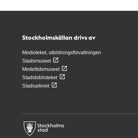
Kontakt
Stockholmskällan
Stockholmskällan drivs av
Medioteket, utbildningsförvaltningen
Stadsmuseet
Medeltidsmuseet
Stadsbiblioteket
Stadsarkivet