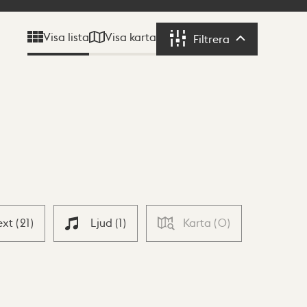
Visa karta
Visa lista
Filtrera
Filtrera
ext
(
21
)
Ljud
(
1
)
Karta
(
0
)