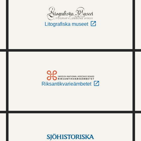
Litografiska museet
Riksantikvarieämbetet