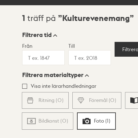
1
Kulturevenemang
träff på
Sökresultat
Filtrera tid
Från
Till
Visningsläge
Filtrer
Filtrera materialtyper
Lista
Karta
Visa inte lärarhandledningar
Ritning
(
0
)
Föremål
(
0
)
Bildkonst
(
0
)
Foto
(
1
)