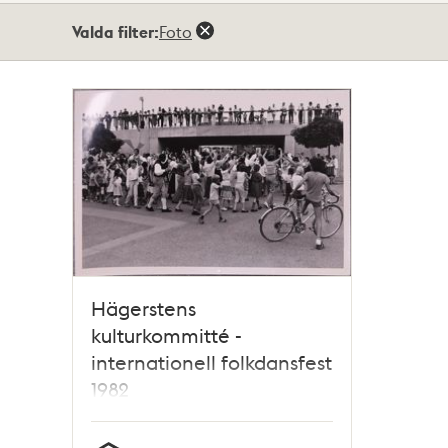
Totalt
Valda filter:
Foto
1
träffar
Hägerstens
kulturkommitté -
internationell folkdansfest
1982