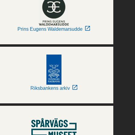
Prins Eugens Waldemarsudde
Riksbankens arkiv