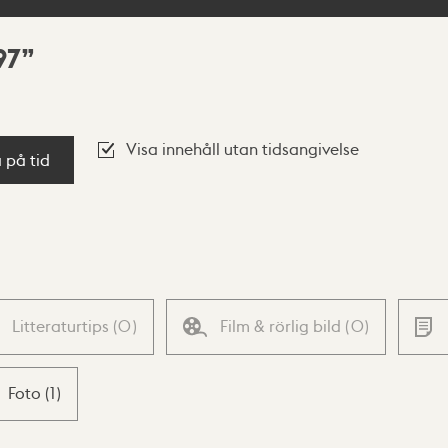
97
Visa innehåll utan tidsangivelse
a på tid
Litteraturtips
(
0
)
Film & rörlig bild
(
0
)
Foto
(
1
)