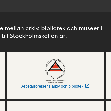
 mellan arkiv, bibliotek och museer i
till Stockholmskällan är:
Arbetarrörelsens arkiv och bibliotek