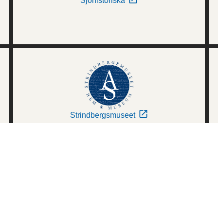
Sjöhistoriska
Strindbergsmuseet