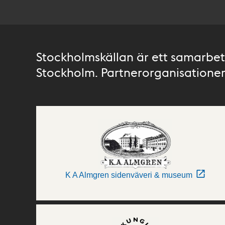
Stockholmskällan är ett samarbete
Stockholm. Partnerorganisationer 
K A Almgren sidenväveri & museum