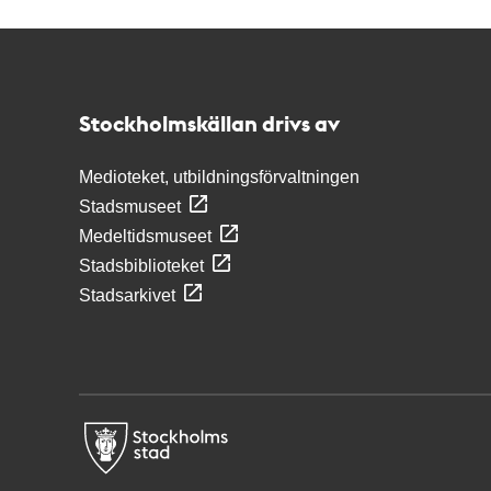
Kontakt
Stockholmskällan
Stockholmskällan drivs av
Medioteket, utbildningsförvaltningen
Stadsmuseet
Medeltidsmuseet
Stadsbiblioteket
Stadsarkivet