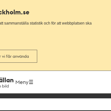
ockholm.se
tt sammanställa statistik och för att webbplatsen ska
or vi får använda
ällan
Meny
h bild