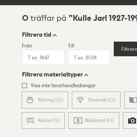
0
Kulle Jarl 1927-19
träffar på
Sökresultat
Filtrera tid
Från
Till
Visningsläge
Filtrer
Filtrera materialtyper
Lista
Karta
Visa inte lärarhandledningar
Ritning
(
0
)
Föremål
(
0
)
Karta
(
0
)
Bildkonst
(
0
)