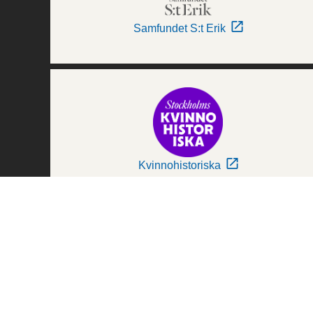
Samfundet S:t Erik
Kvinnohistoriska
Världskulturmuseerna