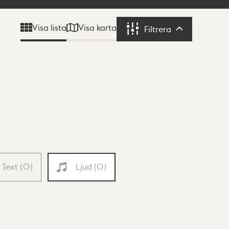
Visa karta
Visa lista
Filtrera
Filtrera
Text
(
0
)
Ljud
(
0
)