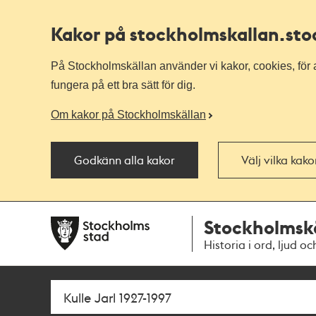
Kakor på stockholmskallan
.st
På Stockholmskällan använder vi kakor, cookies, för a
fungera på ett bra sätt för dig.
Om kakor på Stockholmskällan
Godkänn alla kakor
Välj vilka kak
Till
Till
Stockholmsk
navigationen
huvudinnehållet
Historia i ord, ljud oc
Sök
Fritextsök