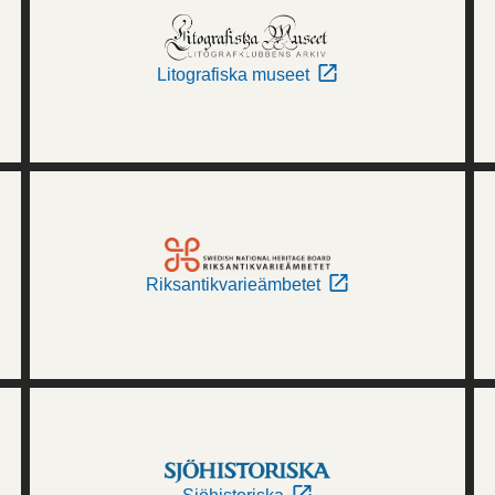
Litografiska museet
Riksantikvarieämbetet