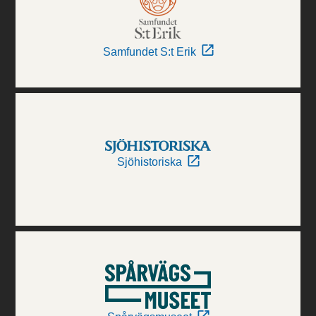
Samfundet S:t Erik
Sjöhistoriska