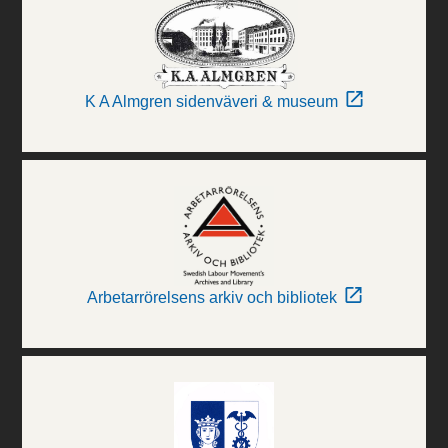
K A Almgren sidenväveri & museum
Arbetarrörelsens arkiv och bibliotek