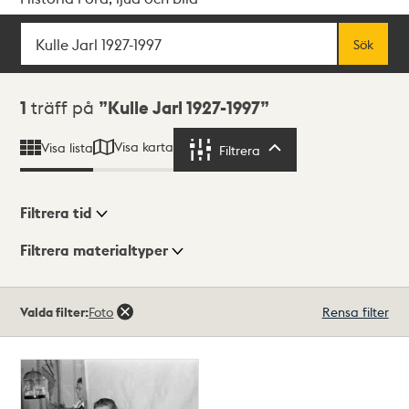
Sök
Fritextsök
Sök
Sökresultat
1
träff på
Kulle Jarl 1927-1997
Visa karta
Visa lista
Filtrera
Filtrera
Filtrera tid
Filtrera materialtyper
Visningsläge
Totalt
Valda filter:
Foto
Rensa filter
1
träffar
Lista
Karta