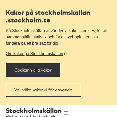
Kakor på stockholmskallan
.stockholm.se
På Stockholmskällan använder vi kakor, cookies, för att
sammanställa statistik och för att webbplatsen ska
fungera på ett bra sätt för dig.
Om kakor på Stockholmskällan
Godkänn alla kakor
Välj vilka kakor vi får använda
Till
Till
Stockholmskällan
navigationen
huvudinnehållet
Historia i ord, ljud och bild