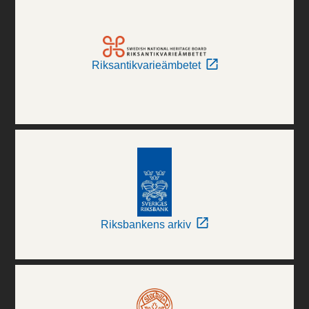
Riksantikvarieämbetet
Riksbankens arkiv