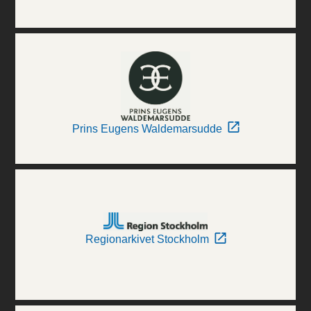
Prins Eugens Waldemarsudde
Regionarkivet Stockholm