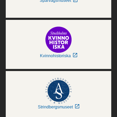
Spårvägsmuseet
Kvinnohistoriska
Strindbergsmuseet