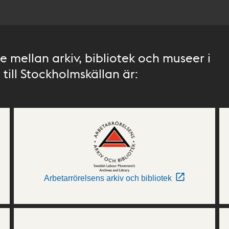
 mellan arkiv, bibliotek och museer i
till Stockholmskällan är:
Arbetarrörelsens arkiv och bibliotek