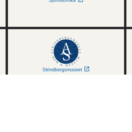
Sjöhistoriska
Strindbergsmuseet