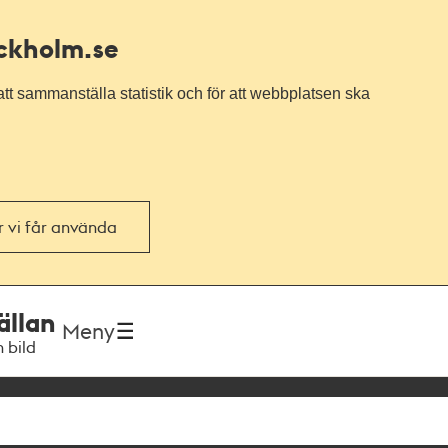
ockholm.se
tt sammanställa statistik och för att webbplatsen ska
or vi får använda
ällan
Meny
h bild