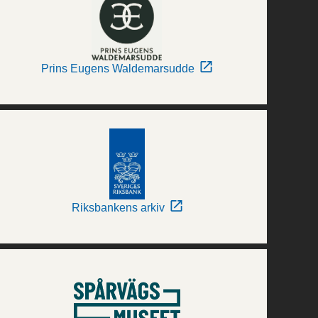
Prins Eugens Waldemarsudde
Riksbankens arkiv