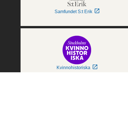
Samfundet S:t Erik
Kvinnohistoriska
Världskulturmuseerna