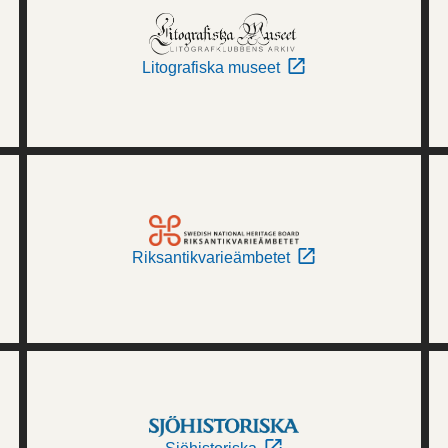
Litografiska museet
Riksantikvarieämbetet