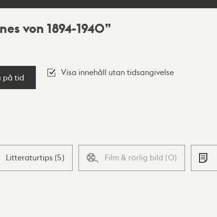
nes von 1894-1940
Visa innehåll utan tidsangivelse
a på tid
Litteraturtips
(
5
)
Film & rörlig bild
(
0
)