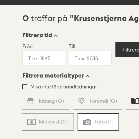
0
Krusenstjerna Ag
träffar på
Sökresultat
Filtrera tid
Från
Till
Visningsläge
Filtrer
Filtrera materialtyper
Lista
Karta
Visa inte lärarhandledningar
Ritning
(
0
)
Föremål
(
0
)
Bildkonst
(
0
)
Foto
(
0
)