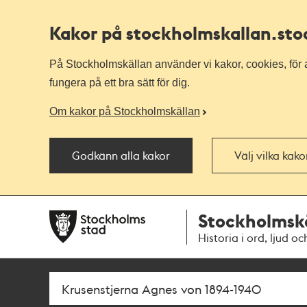
Kakor på stockholmskallan
.st
På Stockholmskällan använder vi kakor, cookies, för a
fungera på ett bra sätt för dig.
Om kakor på Stockholmskällan
Godkänn alla kakor
Välj vilka kak
Till
Till
Stockholmsk
navigationen
huvudinnehållet
Historia i ord, ljud oc
Sök
Fritextsök