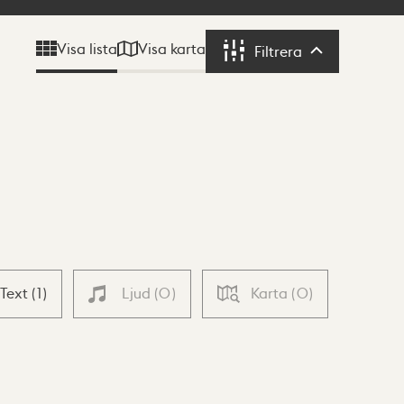
Visa karta
Visa lista
Filtrera
Filtrera
Text
(
1
)
Ljud
(
0
)
Karta
(
0
)