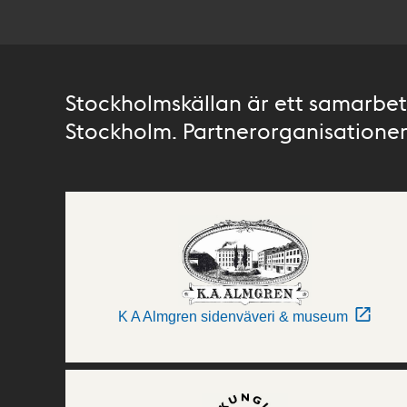
Stockholmskällan är ett samarbete
Stockholm. Partnerorganisationer 
K A Almgren sidenväveri & museum