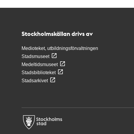
Kontakt
Stockholmskällan
Stockholmskällan drivs av
Medioteket, utbildningsförvaltningen
Stadsmuseet
Medeltidsmuseet
Stadsbiblioteket
Stadsarkivet