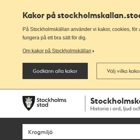
Kakor på stockholmskallan
.st
På Stockholmskällan använder vi kakor, cookies, för a
fungera på ett bra sätt för dig.
Om kakor på Stockholmskällan
Godkänn alla kakor
Välj vilka kak
Till
Till
Stockholmsk
navigationen
huvudinnehållet
Historia i ord, ljud oc
Sök
Fritextsök