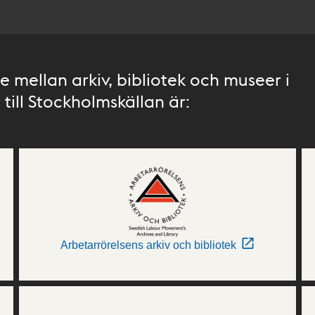
 mellan arkiv, bibliotek och museer i
till Stockholmskällan är:
Arbetarrörelsens arkiv och bibliotek