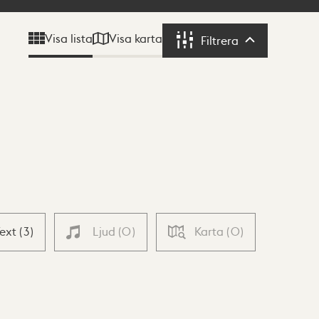
Visa karta
Visa lista
Filtrera
Filtrera
Text
(
3
)
Ljud
(
0
)
Karta
(
0
)