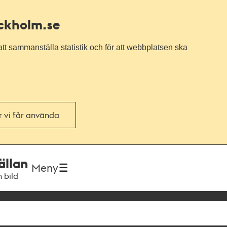
ockholm.se
tt sammanställa statistik och för att webbplatsen ska
or vi får använda
ällan
Meny
h bild