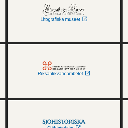
Litografiska museet
Riksantikvarieämbetet