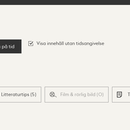
Visa innehåll utan tidsangivelse
a på tid
Litteraturtips
(
5
)
Film & rörlig bild
(
0
)