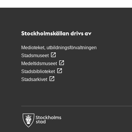
Kontakt
Stockholmskällan
Stockholmskällan drivs av
Medioteket, utbildningsförvaltningen
Stadsmuseet
Medeltidsmuseet
Stadsbiblioteket
Stadsarkivet