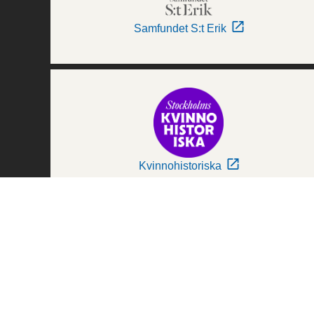
Samfundet S:t Erik
Kvinnohistoriska
Världskulturmuseerna