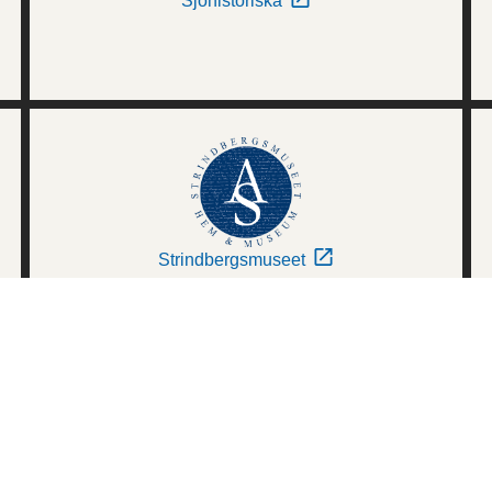
Sjöhistoriska
Strindbergsmuseet