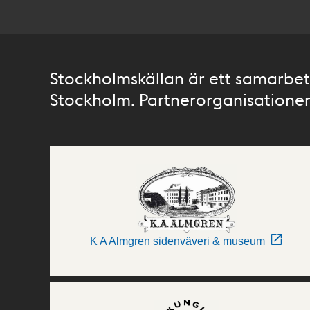
Stockholmskällan är ett samarbete
Stockholm. Partnerorganisationer 
K A Almgren sidenväveri & museum