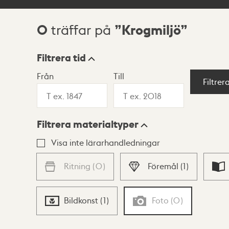
0
Krogmiljö
träffar på
Sökresultat
Filtrera tid
Från
Till
Visningsläge
Filtrer
Filtrera materialtyper
Lista
Karta
Visa inte lärarhandledningar
Ritning
(
0
)
Föremål
(
1
)
Bildkonst
(
1
)
Foto
(
0
)