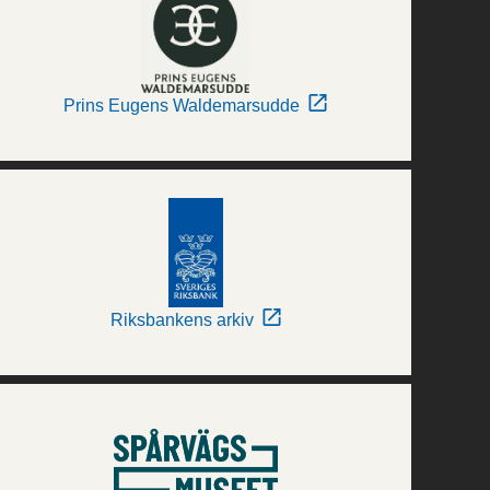
Prins Eugens Waldemarsudde
Riksbankens arkiv