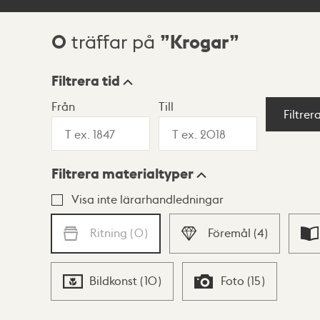
0
Krogar
träffar på
Sökresultat
Filtrera tid
Från
Till
Visningsläge
Filtrer
Filtrera materialtyper
Lista
Karta
Visa inte lärarhandledningar
Ritning
(
0
)
Föremål
(
4
)
Bildkonst
(
10
)
Foto
(
15
)