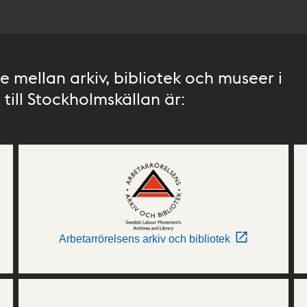
 mellan arkiv, bibliotek och museer i
till Stockholmskällan är:
Arbetarrörelsens arkiv och bibliotek