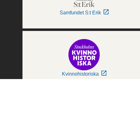
Samfundet S:t Erik
Kvinnohistoriska
Världskulturmuseerna