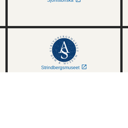
Sjöhistoriska
Strindbergsmuseet