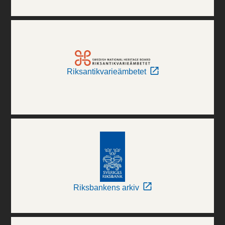
Riksantikvarieämbetet
Riksbankens arkiv