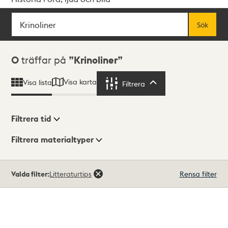
Sök
Fritextsök
Sök
Sökresultat
0
träffar på
Krinoliner
Visa karta
Visa lista
Filtrera
Filtrera
Filtrera tid
Filtrera materialtyper
Visningsläge
Totalt
Valda filter:
Litteraturtips
Rensa filter
0
träffar
Lista
Karta