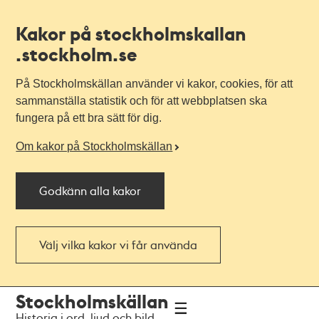
Kakor på stockholmskallan
.stockholm.se
På Stockholmskällan använder vi kakor, cookies, för att
sammanställa statistik och för att webbplatsen ska
fungera på ett bra sätt för dig.
Om kakor på Stockholmskällan
Godkänn alla kakor
Välj vilka kakor vi får använda
Till
Till
Stockholmskällan
navigationen
huvudinnehållet
Historia i ord, ljud och bild