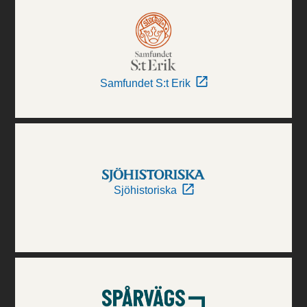
Samfundet S:t Erik
Sjöhistoriska