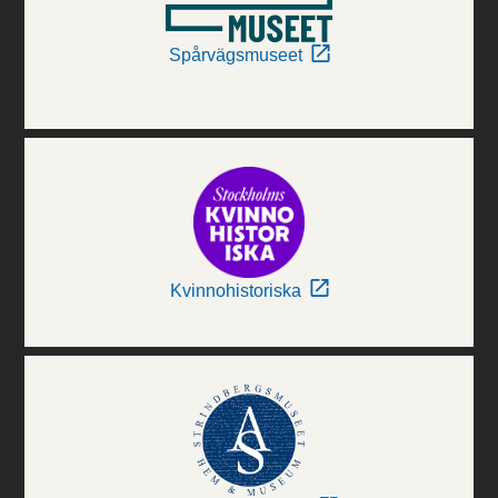
Spårvägsmuseet
Kvinnohistoriska