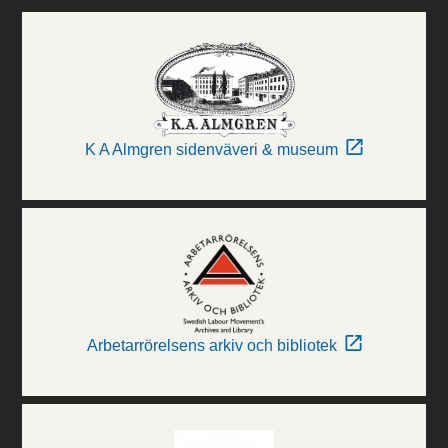
K A Almgren sidenväveri & museum
Arbetarrörelsens arkiv och bibliotek