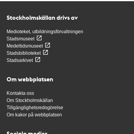
Kontakt
Stockholmskällan
Stockholmskällan drivs av
Medioteket, utbildningsförvaltningen
Stadsmuseet
Medeltidsmuseet
Stadsbiblioteket
Stadsarkivet
Om webbplatsen
Kontakta oss
Om Stockholmskällan
Tillgänglighetsredogörelse
Om kakor på webbplatsen
Sociala medier