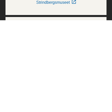
Strindbergsmuseet
Thielska Galleriet
Världskulturmuseerna