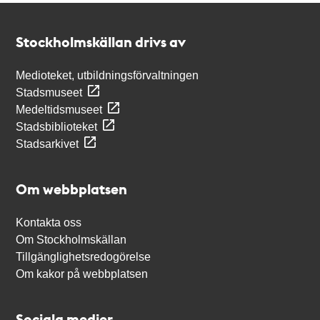
Kontakt
Stockholmskällan
Stockholmskällan drivs av
Medioteket, utbildningsförvaltningen
Stadsmuseet
Medeltidsmuseet
Stadsbiblioteket
Stadsarkivet
Om webbplatsen
Kontakta oss
Om Stockholmskällan
Tillgänglighetsredogörelse
Om kakor på webbplatsen
Sociala medier