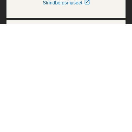
Strindbergsmuseet
Thielska Galleriet
Världskulturmuseerna