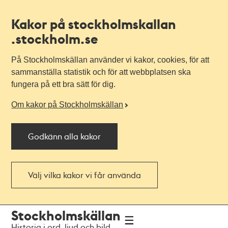
Kakor på stockholmskallan
.stockholm.se
På Stockholmskällan använder vi kakor, cookies, för att
sammanställa statistik och för att webbplatsen ska
fungera på ett bra sätt för dig.
Om kakor på Stockholmskällan
Godkänn alla kakor
Välj vilka kakor vi får använda
Till
Till
Stockholmskällan
navigationen
huvudinnehållet
Historia i ord, ljud och bild