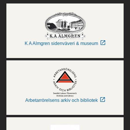
K A Almgren sidenväveri & museum
Arbetarrörelsens arkiv och bibliotek