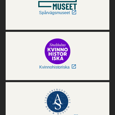
Spårvägsmuseet
Kvinnohistoriska