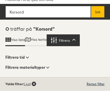
Sök
Fritextsök
Sök
Sökresultat
0
träffar på
Korsord
Visa karta
Visa lista
Filtrera
Filtrera
Filtrera tid
Filtrera materialtyper
Visningsläge
Totalt
Valda filter:
Ljud
Rensa filter
0
träffar
Lista
Karta