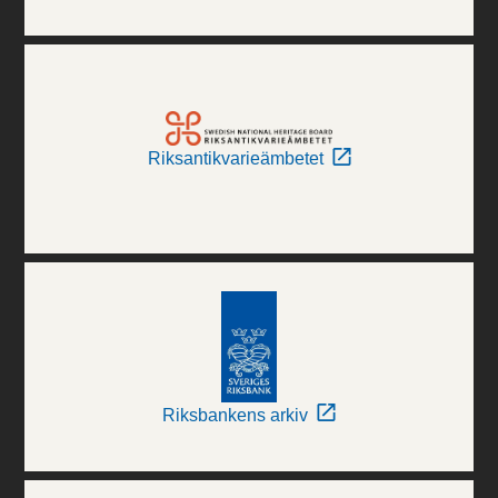
Riksantikvarieämbetet
Riksbankens arkiv