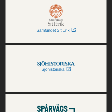
Samfundet S:t Erik
Sjöhistoriska