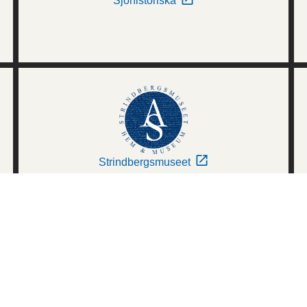
Sjöhistoriska
Strindbergsmuseet