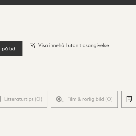
Visa innehåll utan tidsangivelse
a på tid
Litteraturtips
(
0
)
Film & rörlig bild
(
0
)