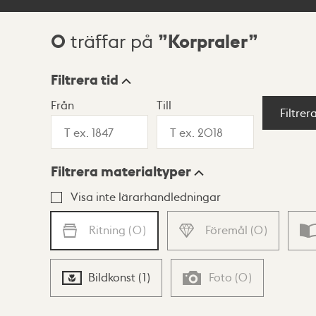
0
Korpraler
träffar på
Sökresultat
Filtrera tid
Från
Till
Visningsläge
Filtrer
Filtrera materialtyper
Lista
Karta
Visa inte lärarhandledningar
Ritning
(
0
)
Föremål
(
0
)
Bildkonst
(
1
)
Foto
(
0
)