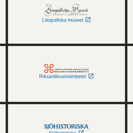
Litografiska museet
Riksantikvarieämbetet