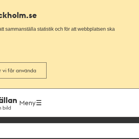
ockholm.se
tt sammanställa statistik och för att webbplatsen ska
or vi får använda
ällan
Meny
h bild