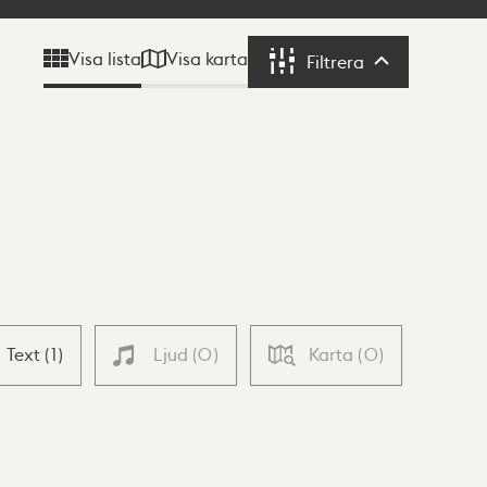
Visa karta
Visa lista
Filtrera
Filtrera
Text
(
1
)
Ljud
(
0
)
Karta
(
0
)