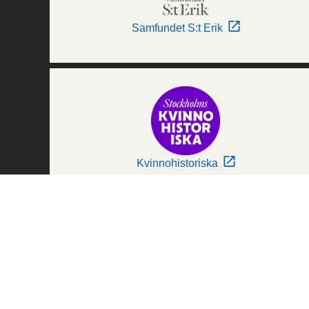
Samfundet S:t Erik
Kvinnohistoriska
Världskulturmuseerna