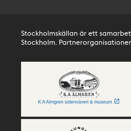
Stockholmskällan är ett samarbete
Stockholm. Partnerorganisationer 
K A Almgren sidenväveri & museum