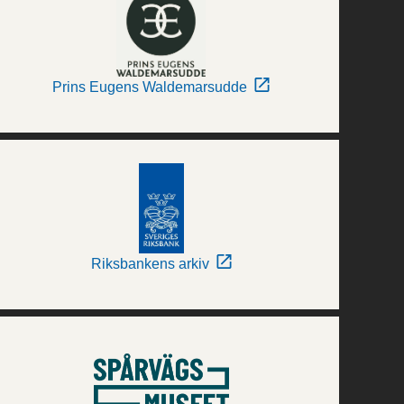
Prins Eugens Waldemarsudde
Riksbankens arkiv