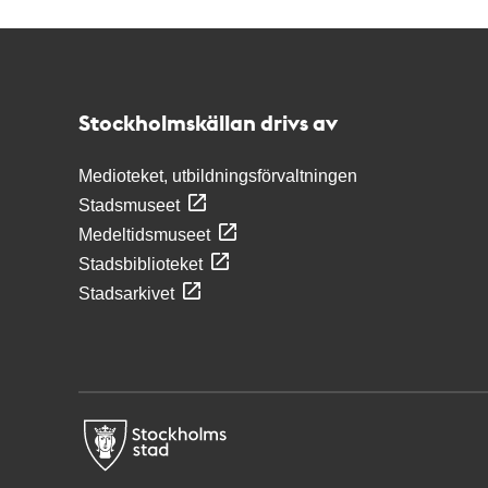
Kontakt
Stockholmskällan
Stockholmskällan drivs av
Medioteket, utbildningsförvaltningen
Stadsmuseet
Medeltidsmuseet
Stadsbiblioteket
Stadsarkivet