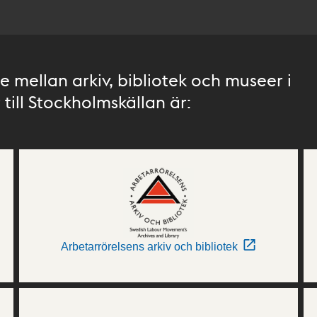
 mellan arkiv, bibliotek och museer i
till Stockholmskällan är:
Arbetarrörelsens arkiv och bibliotek