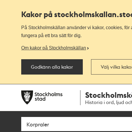
Kakor på stockholmskallan
.st
På Stockholmskällan använder vi kakor, cookies, för a
fungera på ett bra sätt för dig.
Om kakor på Stockholmskällan
Godkänn alla kakor
Välj vilka kak
Till
Till
Stockholmsk
navigationen
huvudinnehållet
Historia i ord, ljud oc
Sök
Fritextsök