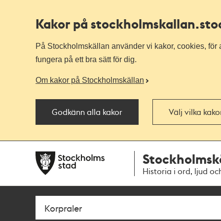
Kakor på stockholmskallan
.st
På Stockholmskällan använder vi kakor, cookies, för a
fungera på ett bra sätt för dig.
Om kakor på Stockholmskällan
Godkänn alla kakor
Välj vilka kak
Till
Till
Stockholmsk
navigationen
huvudinnehållet
Historia i ord, ljud oc
Sök
Fritextsök