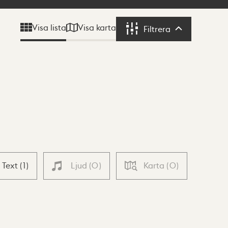
Visa karta
Visa lista
Filtrera
Filtrera
Text
(
1
)
Ljud
(
0
)
Karta
(
0
)