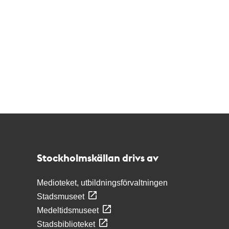
Kontakt
Stockholmskällan
Stockholmskällan drivs av
Medioteket, utbildningsförvaltningen
Stadsmuseet
Medeltidsmuseet
Stadsbiblioteket