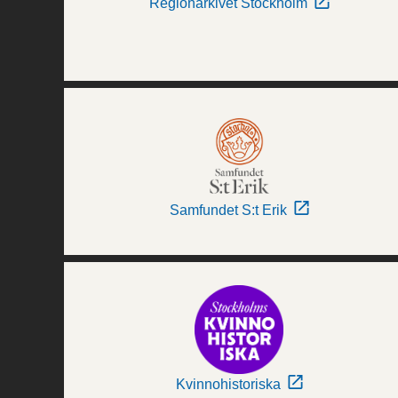
Regionarkivet Stockholm
Samfundet S:t Erik
Kvinnohistoriska