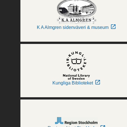
K A Almgren sidenväveri & museum
Kungliga Biblioteket