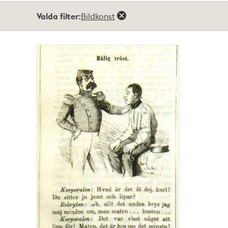
Totalt
Valda filter:
Bildkonst
1
träffar