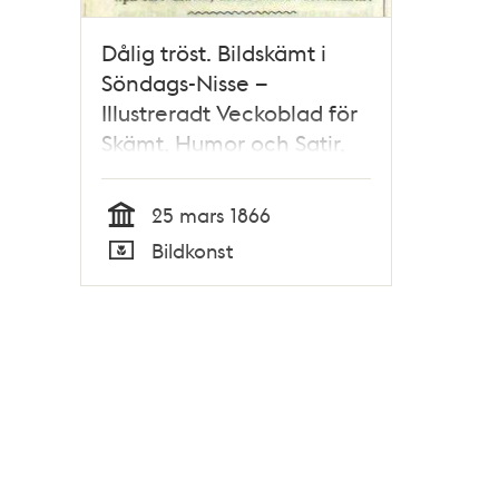
Dålig tröst. Bildskämt i
Söndags-Nisse –
Illustreradt Veckoblad för
Skämt, Humor och Satir,
nr 12, den 25 mars 1866
25 mars 1866
Tid
Bildkonst
Typ