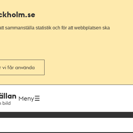
ockholm.se
tt sammanställa statistik och för att webbplatsen ska
or vi får använda
ällan
Meny
h bild