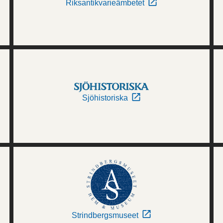
Riksantikvarieämbetet
Sjöhistoriska
Strindbergsmuseet