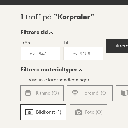
1
Korpraler
träff på
Sökresultat
Filtrera tid
Från
Till
Visningsläge
Filtrer
Filtrera materialtyper
Lista
Karta
Visa inte lärarhandledningar
Ritning
(
0
)
Föremål
(
0
)
Bildkonst
(
1
)
Foto
(
0
)