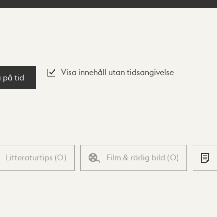
Visa innehåll utan tidsangivelse
a på tid
Litteraturtips
(
0
)
Film & rörlig bild
(
0
)