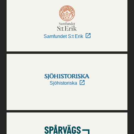
Samfundet S:t Erik
Sjöhistoriska