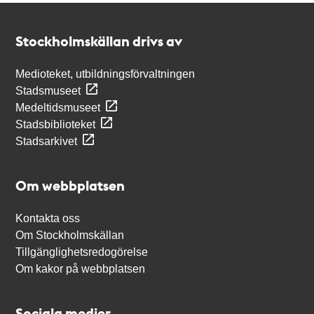
Kontakt
Stockholmskällan
Stockholmskällan drivs av
Medioteket, utbildningsförvaltningen
Stadsmuseet
Medeltidsmuseet
Stadsbiblioteket
Stadsarkivet
Om webbplatsen
Kontakta oss
Om Stockholmskällan
Tillgänglighetsredogörelse
Om kakor på webbplatsen
Sociala medier