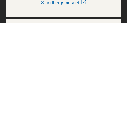
Strindbergsmuseet
Thielska Galleriet
Världskulturmuseerna