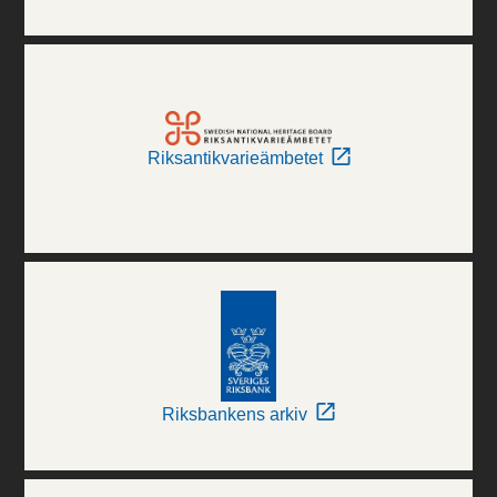
Riksantikvarieämbetet
Riksbankens arkiv