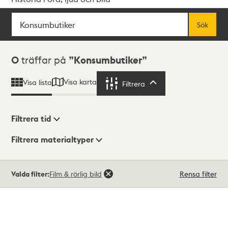
Sök
Fritextsök
Sök
Sökresultat
0
träffar på
Konsumbutiker
Visa karta
Visa lista
Filtrera
Filtrera
Filtrera tid
Filtrera materialtyper
Visningsläge
Totalt
Valda filter:
Film & rörlig bild
Rensa filter
0
träffar
Lista
Karta