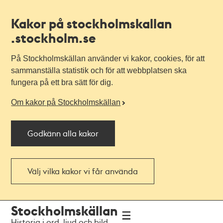
Kakor på stockholmskallan
.stockholm.se
På Stockholmskällan använder vi kakor, cookies, för att
sammanställa statistik och för att webbplatsen ska
fungera på ett bra sätt för dig.
Om kakor på Stockholmskällan
Godkänn alla kakor
Välj vilka kakor vi får använda
Till
Till
Stockholmskällan
navigationen
huvudinnehållet
Historia i ord, ljud och bild