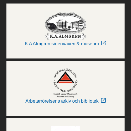
K A Almgren sidenväveri & museum
Arbetarrörelsens arkiv och bibliotek