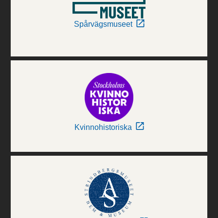
Spårvägsmuseet
Kvinnohistoriska