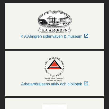
K A Almgren sidenväveri & museum
Arbetarrörelsens arkiv och bibliotek