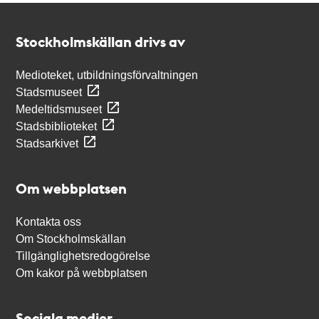
Kontakt
Stockholmskällan
Stockholmskällan drivs av
Medioteket, utbildningsförvaltningen
Stadsmuseet
Medeltidsmuseet
Stadsbiblioteket
Stadsarkivet
Om webbplatsen
Kontakta oss
Om Stockholmskällan
Tillgänglighetsredogörelse
Om kakor på webbplatsen
Sociala medier