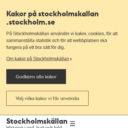
Kakor på stockholmskallan
.stockholm.se
På Stockholmskällan använder vi kakor, cookies, för att
sammanställa statistik och för att webbplatsen ska
fungera på ett bra sätt för dig.
Om kakor på Stockholmskällan
Godkänn alla kakor
Välj vilka kakor vi får använda
Till
Till
Stockholmskällan
navigationen
huvudinnehållet
Historia i ord, ljud och bild