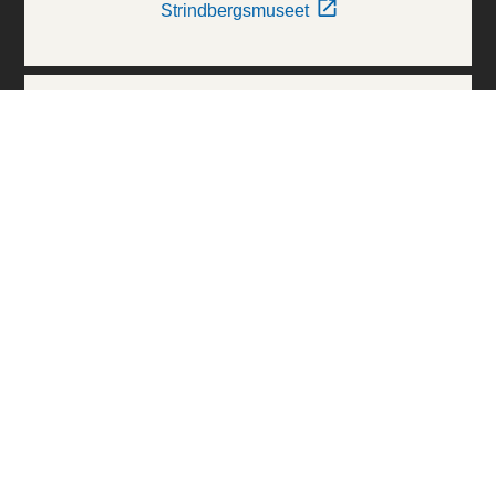
Strindbergsmuseet
Thielska Galleriet
Världskulturmuseerna