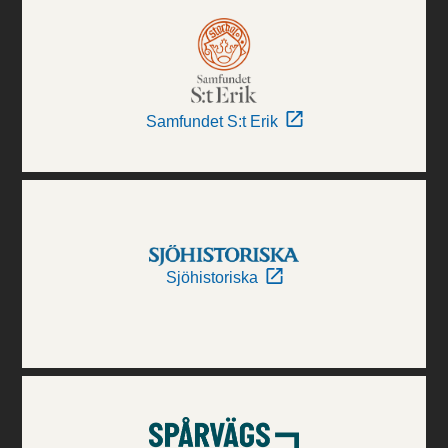
Samfundet S:t Erik
Sjöhistoriska