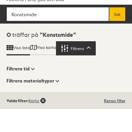
Sök
Fritextsök
Sök
Sökresultat
0
träffar på
Konstsmide
Visa karta
Visa lista
Filtrera
Filtrera
Filtrera tid
Filtrera materialtyper
Visningsläge
Totalt
Valda filter:
Karta
Rensa filter
0
träffar
Lista
Karta