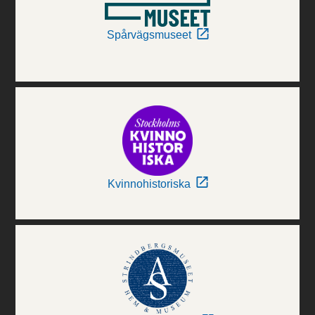
Spårvägsmuseet
Kvinnohistoriska