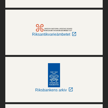
Riksantikvarieämbetet
Riksbankens arkiv