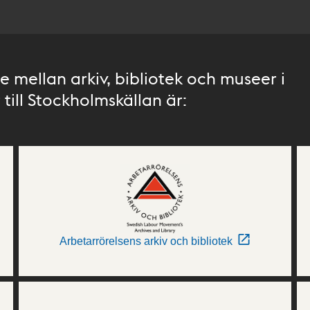
 mellan arkiv, bibliotek och museer i
till Stockholmskällan är:
Arbetarrörelsens arkiv och bibliotek