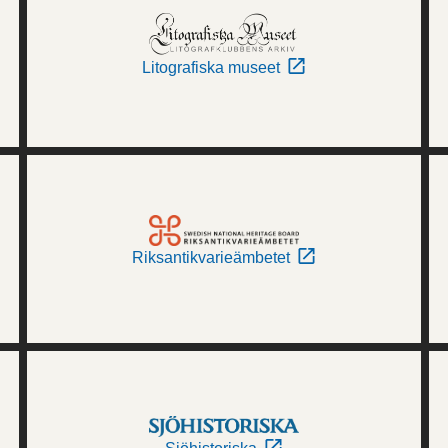
Litografiska museet
Riksantikvarieämbetet