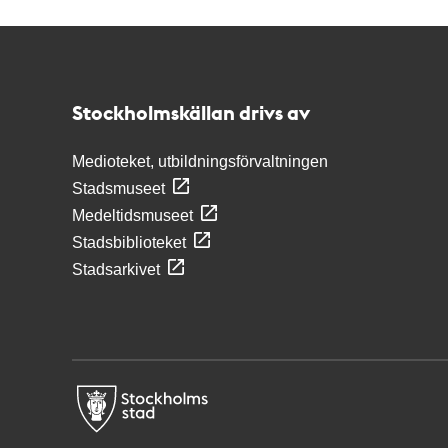
Kontakt
Stockholmskällan
Stockholmskällan drivs av
Medioteket, utbildningsförvaltningen
Stadsmuseet
Medeltidsmuseet
Stadsbiblioteket
Stadsarkivet