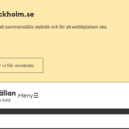
ockholm.se
tt sammanställa statistik och för att webbplatsen ska
or vi får använda
ällan
Meny
h bild