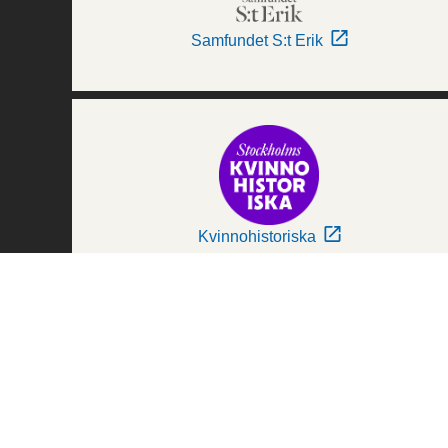
Samfundet S:t Erik
Kvinnohistoriska
Världskulturmuseerna