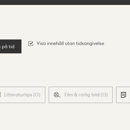
Visa innehåll utan tidsangivelse
a på tid
Litteraturtips
(
0
)
Film & rörlig bild
(
0
)