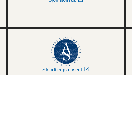
Sjöhistoriska
Strindbergsmuseet