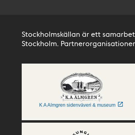
Stockholmskällan är ett samarbete
Stockholm. Partnerorganisationer 
K A Almgren sidenväveri & museum