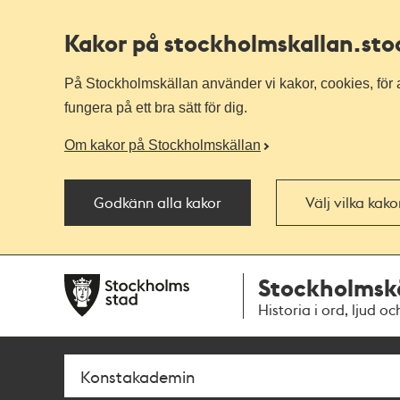
Kakor på stockholmskallan
.st
På Stockholmskällan använder vi kakor, cookies, för a
fungera på ett bra sätt för dig.
Om kakor på Stockholmskällan
Godkänn alla kakor
Välj vilka kak
Till
Till
Stockholmsk
navigationen
huvudinnehållet
Historia i ord, ljud oc
Sök
Fritextsök