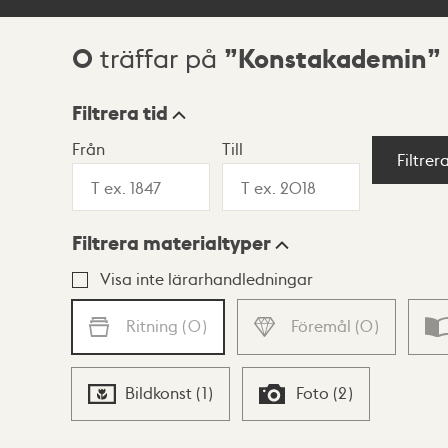
0
Konstakademin
träffar på
Sökresultat
Filtrera tid
Från
Till
Visningsläge
Filtrer
Filtrera materialtyper
Lista
Karta
Visa inte lärarhandledningar
Ritning
(
0
)
Föremål
(
0
)
Bildkonst
(
1
)
Foto
(
2
)