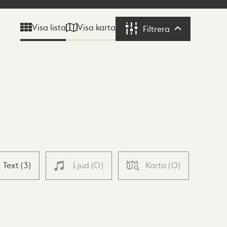
Visa karta
Visa lista
Filtrera
Filtrera
Text
(
3
)
Ljud
(
0
)
Karta
(
0
)