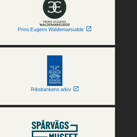
Prins Eugens Waldemarsudde
Riksbankens arkiv