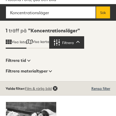
Sök
Fritextsök
Sök
Sökresultat
1
träff på
Koncentrationsläger
Visa karta
Visa lista
Filtrera
Filtrera
Filtrera tid
Filtrera materialtyper
Visningsläge
Totalt
Valda filter:
Film & rörlig bild
Rensa filter
1
träffar
Lista
Karta