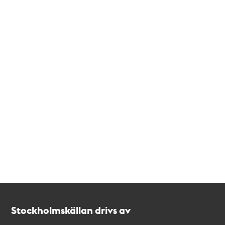
Kontakt
Stockholmskällan
Stockholmskällan drivs av