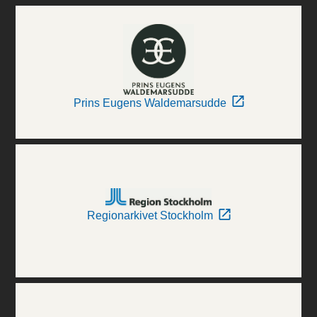
Prins Eugens Waldemarsudde
Regionarkivet Stockholm