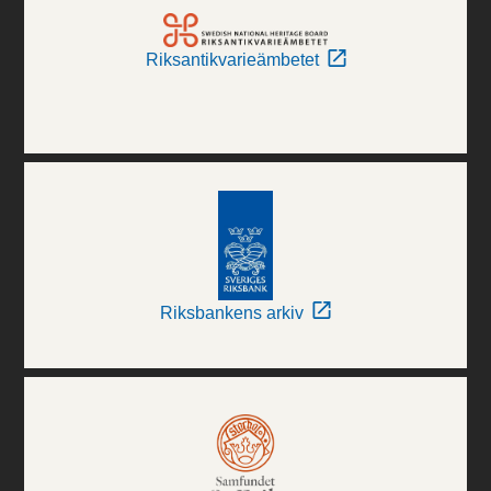
Riksantikvarieämbetet
Riksbankens arkiv