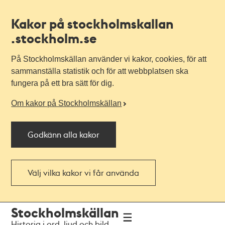
Kakor på stockholmskallan
.stockholm.se
På Stockholmskällan använder vi kakor, cookies, för att
sammanställa statistik och för att webbplatsen ska
fungera på ett bra sätt för dig.
Om kakor på Stockholmskällan
Godkänn alla kakor
Välj vilka kakor vi får använda
Till
Till
Stockholmskällan
navigationen
huvudinnehållet
Historia i ord, ljud och bild