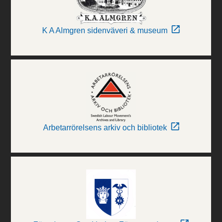
K A Almgren sidenväveri & museum
Arbetarrörelsens arkiv och bibliotek