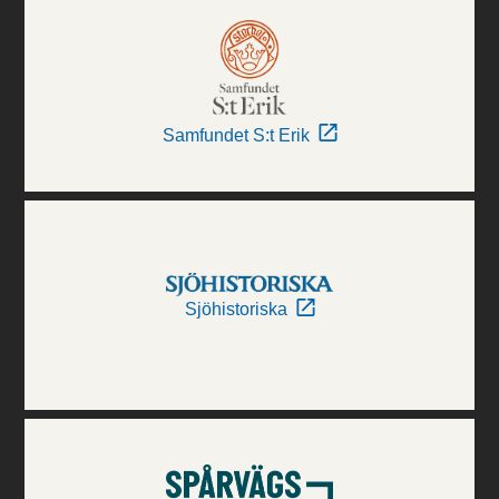
Samfundet S:t Erik
Sjöhistoriska