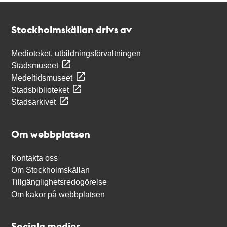
Kontakt
Stockholmskällan
Stockholmskällan drivs av
Medioteket, utbildningsförvaltningen
Stadsmuseet
Medeltidsmuseet
Stadsbiblioteket
Stadsarkivet
Om webbplatsen
Kontakta oss
Om Stockholmskällan
Tillgänglighetsredogörelse
Om kakor på webbplatsen
Sociala medier