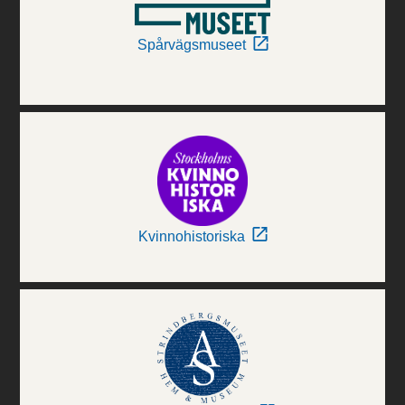
Spårvägsmuseet
Kvinnohistoriska