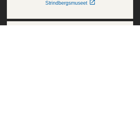
Strindbergsmuseet
Thielska Galleriet
Världskulturmuseerna