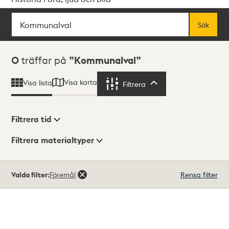
Sök
Fritextsök
Sök
Sökresultat
0
träffar på
Kommunalval
Visa karta
Visa lista
Filtrera
Filtrera
Filtrera tid
Filtrera materialtyper
Visningsläge
Totalt
Valda filter:
Föremål
Rensa filter
0
träffar
Lista
Karta