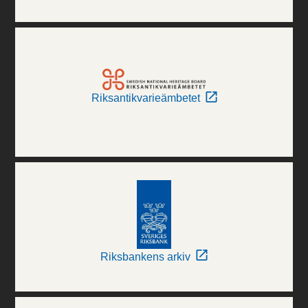
Riksantikvarieämbetet
Riksbankens arkiv