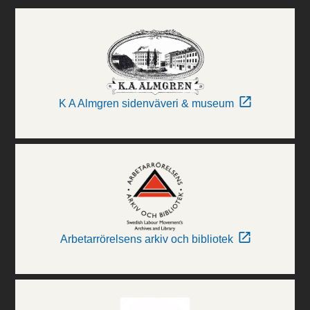
K A Almgren sidenväveri & museum
Arbetarrörelsens arkiv och bibliotek