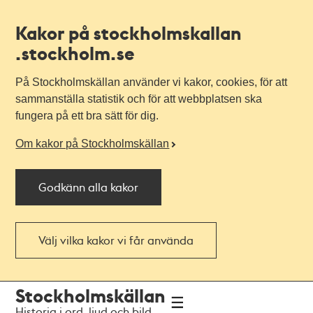
Kakor på stockholmskallan
.stockholm.se
På Stockholmskällan använder vi kakor, cookies, för att
sammanställa statistik och för att webbplatsen ska
fungera på ett bra sätt för dig.
Om kakor på Stockholmskällan
Godkänn alla kakor
Välj vilka kakor vi får använda
Till
Till
Stockholmskällan
navigationen
huvudinnehållet
Historia i ord, ljud och bild