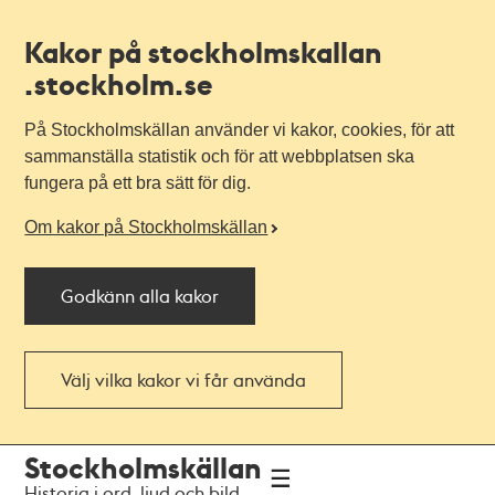
Kakor på stockholmskallan
.stockholm.se
På Stockholmskällan använder vi kakor, cookies, för att
sammanställa statistik och för att webbplatsen ska
fungera på ett bra sätt för dig.
Om kakor på Stockholmskällan
Godkänn alla kakor
Välj vilka kakor vi får använda
Till
Till
Stockholmskällan
navigationen
huvudinnehållet
Historia i ord, ljud och bild