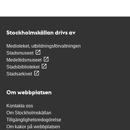
Kontakt
Stockholmskällan
Stockholmskällan drivs av
Medioteket, utbildningsförvaltningen
Stadsmuseet
Medeltidsmuseet
Stadsbiblioteket
Stadsarkivet
Om webbplatsen
Kontakta oss
Om Stockholmskällan
Tillgänglighetsredogörelse
Om kakor på webbplatsen