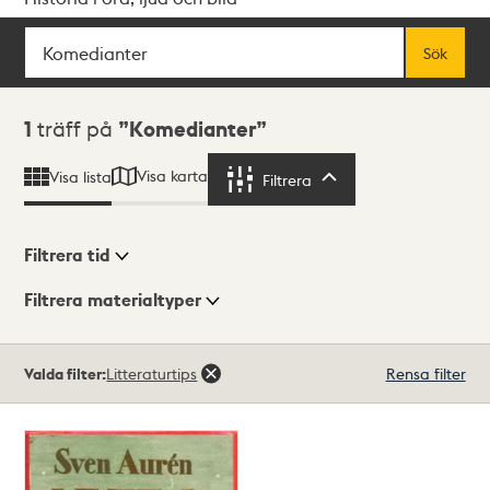
Sök
Fritextsök
Sök
Sökresultat
1
träff på
Komedianter
Visa karta
Visa lista
Filtrera
Filtrera
Filtrera tid
Filtrera materialtyper
Visningsläge
Totalt
Valda filter:
Litteraturtips
Rensa filter
1
träffar
Lista
Karta