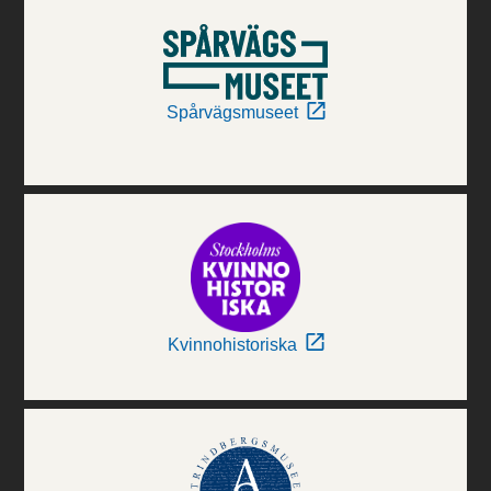
Spårvägsmuseet
Kvinnohistoriska