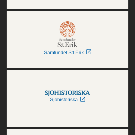
Samfundet S:t Erik
Sjöhistoriska