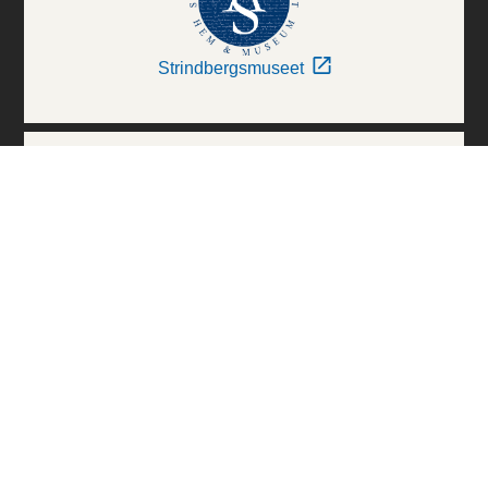
Strindbergsmuseet
Thielska Galleriet
Världskulturmuseerna