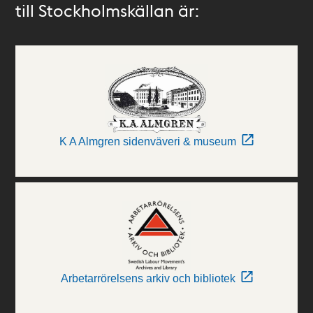
till Stockholmskällan är:
K A Almgren sidenväveri & museum
Arbetarrörelsens arkiv och bibliotek