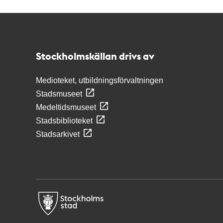
Kontakt
Stockholmskällan
Stockholmskällan drivs av
Medioteket, utbildningsförvaltningen
Stadsmuseet
Medeltidsmuseet
Stadsbiblioteket
Stadsarkivet