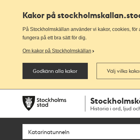
Kakor på stockholmskallan
.st
På Stockholmskällan använder vi kakor, cookies, för a
fungera på ett bra sätt för dig.
Om kakor på Stockholmskällan
Godkänn alla kakor
Välj vilka kak
Till
Till
Stockholmsk
navigationen
huvudinnehållet
Historia i ord, ljud oc
Sök
Fritextsök