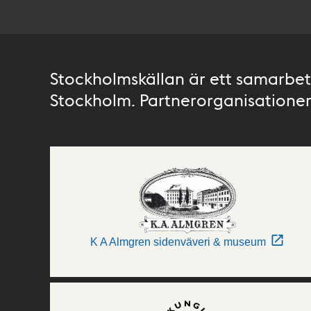
Stockholmskällan är ett samarbete
Stockholm. Partnerorganisationer 
K A Almgren sidenväveri & museum