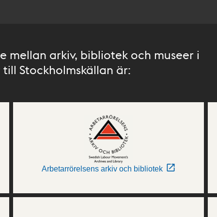
 mellan arkiv, bibliotek och museer i
till Stockholmskällan är:
Arbetarrörelsens arkiv och bibliotek