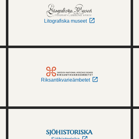
Litografiska museet
Riksantikvarieämbetet