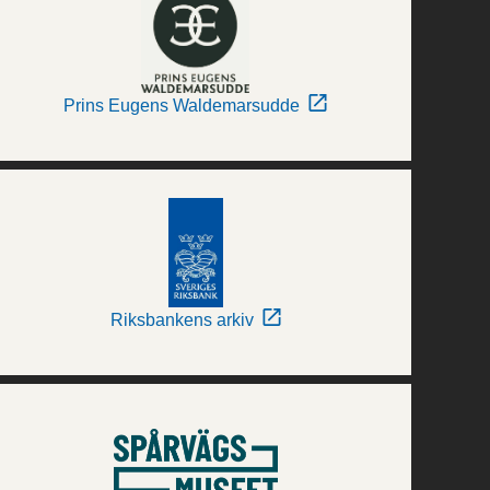
Prins Eugens Waldemarsudde
Riksbankens arkiv