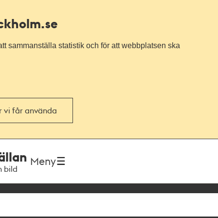
ockholm.se
tt sammanställa statistik och för att webbplatsen ska
or vi får använda
ällan
Meny
h bild