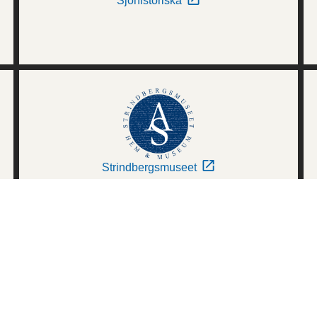
Sjöhistoriska
Strindbergsmuseet