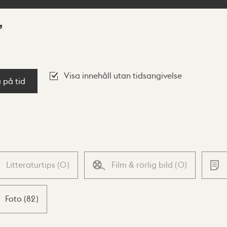
Visa innehåll utan tidsangivelse
a på tid
Litteraturtips
(
0
)
Film & rörlig bild
(
0
)
Foto
(
82
)