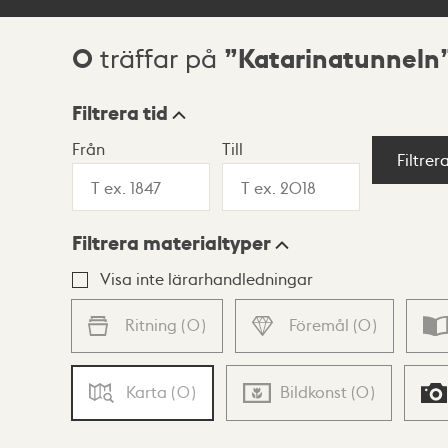
0
Katarinatunneln
träffar på
Sökresultat
Filtrera tid
Från
Till
Visningsläge
Filtrer
Filtrera materialtyper
Lista
Karta
Visa inte lärarhandledningar
Ritning
(
0
)
Föremål
(
0
)
Karta
(
0
)
Bildkonst
(
0
)