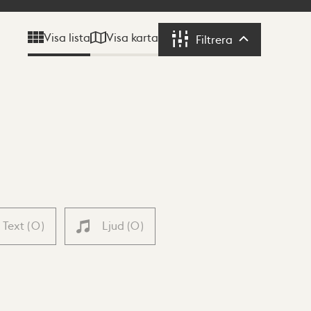
Visa karta
Visa lista
Filtrera
Filtrera
Text
(
0
)
Ljud
(
0
)