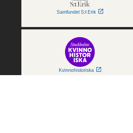
Samfundet S:t Erik
Kvinnohistoriska
Världskulturmuseerna