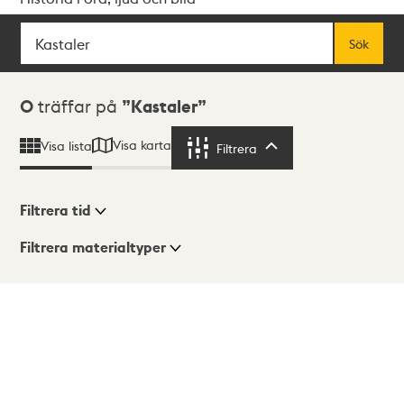
Sök
Fritextsök
Sök
Sökresultat
0
träffar på
Kastaler
Visa karta
Visa lista
Filtrera
Filtrera
Filtrera tid
Filtrera materialtyper
Visningsläge
Totalt
0
träffar
Lista
Karta