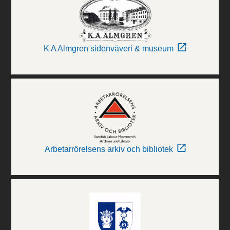
K A Almgren sidenväveri & museum
Arbetarrörelsens arkiv och bibliotek