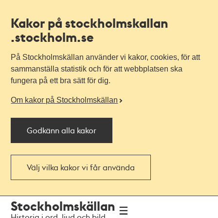
Kakor på stockholmskallan
.stockholm.se
På Stockholmskällan använder vi kakor, cookies, för att
sammanställa statistik och för att webbplatsen ska
fungera på ett bra sätt för dig.
Om kakor på Stockholmskällan
Godkänn alla kakor
Välj vilka kakor vi får använda
Till
Till
Stockholmskällan
navigationen
huvudinnehållet
Historia i ord, ljud och bild