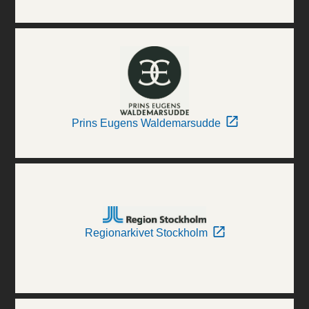
Prins Eugens Waldemarsudde
Regionarkivet Stockholm