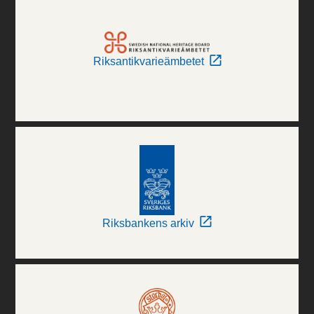
Riksantikvarieämbetet
Riksbankens arkiv