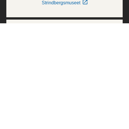
Strindbergsmuseet
Thielska Galleriet
Världskulturmuseerna