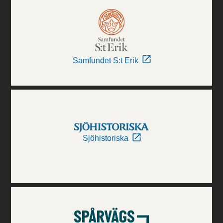
Samfundet S:t Erik
Sjöhistoriska