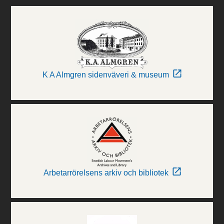
K A Almgren sidenväveri & museum
Arbetarrörelsens arkiv och bibliotek