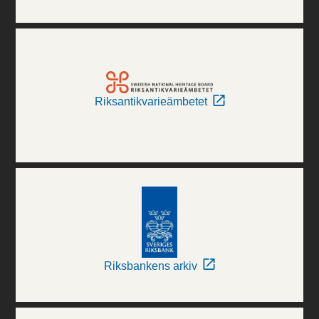
Riksantikvarieämbetet
Riksbankens arkiv