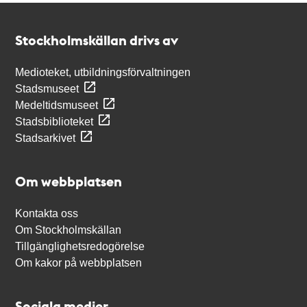
Kontakt
Stockholmskällan
Stockholmskällan drivs av
Medioteket, utbildningsförvaltningen
Stadsmuseet
Medeltidsmuseet
Stadsbiblioteket
Stadsarkivet
Om webbplatsen
Kontakta oss
Om Stockholmskällan
Tillgänglighetsredogörelse
Om kakor på webbplatsen
Sociala medier