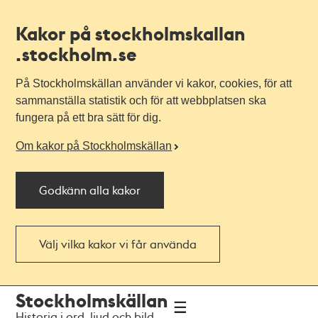
Kakor på stockholmskallan
.stockholm.se
På Stockholmskällan använder vi kakor, cookies, för att
sammanställa statistik och för att webbplatsen ska
fungera på ett bra sätt för dig.
Om kakor på Stockholmskällan
Godkänn alla kakor
Välj vilka kakor vi får använda
Till
Till
Stockholmskällan
navigationen
huvudinnehållet
Historia i ord, ljud och bild