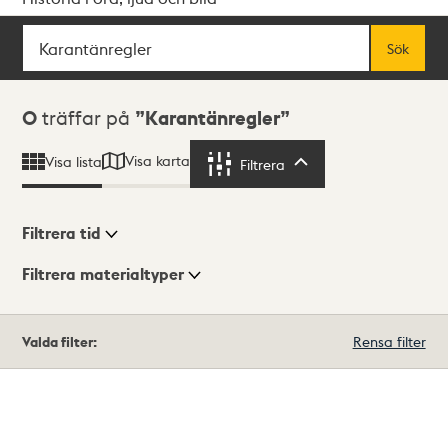
Sök
Fritextsök
Sök
Sökresultat
0
träffar på
Karantänregler
Visa karta
Visa lista
Filtrera
Filtrera
Filtrera tid
Filtrera materialtyper
Visningsläge
Totalt
Valda filter:
Rensa filter
0
träffar
Lista
Karta