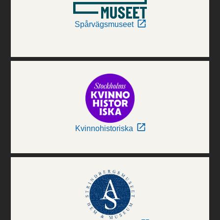
Spårvägsmuseet
Kvinnohistoriska