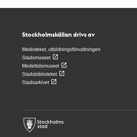
Kontakt
Stockholmskällan
Stockholmskällan drivs av
Medioteket, utbildningsförvaltningen
Stadsmuseet
Medeltidsmuseet
Stadsbiblioteket
Stadsarkivet