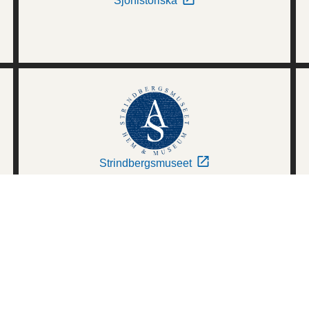
Sjöhistoriska
Strindbergsmuseet