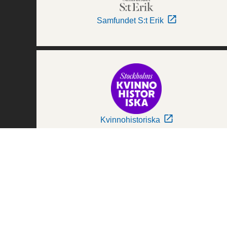
Samfundet S:t Erik
Kvinnohistoriska
Världskulturmuseerna