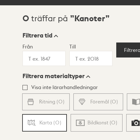
0
Kanoter
träffar på
Sökresultat
Filtrera tid
Från
Till
Visningsläge
Filtrer
Filtrera materialtyper
Lista
Karta
Visa inte lärarhandledningar
Ritning
(
0
)
Föremål
(
0
)
Karta
(
0
)
Bildkonst
(
0
)