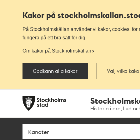
Kakor på stockholmskallan
.st
På Stockholmskällan använder vi kakor, cookies, för a
fungera på ett bra sätt för dig.
Om kakor på Stockholmskällan
Godkänn alla kakor
Välj vilka kak
Till
Till
Stockholmsk
navigationen
huvudinnehållet
Historia i ord, ljud oc
Sök
Fritextsök