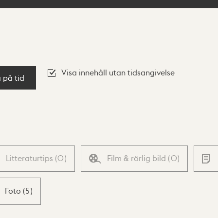
Visa innehåll utan tidsangivelse
a på tid
Litteraturtips
(
0
)
Film & rörlig bild
(
0
)
Foto
(
5
)