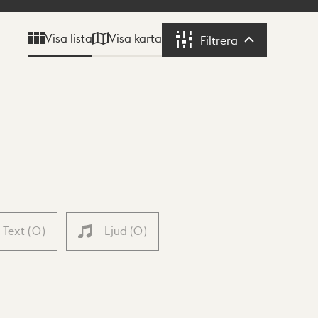
Visa karta
Visa lista
Filtrera
Filtrera
Text
(
0
)
Ljud
(
0
)