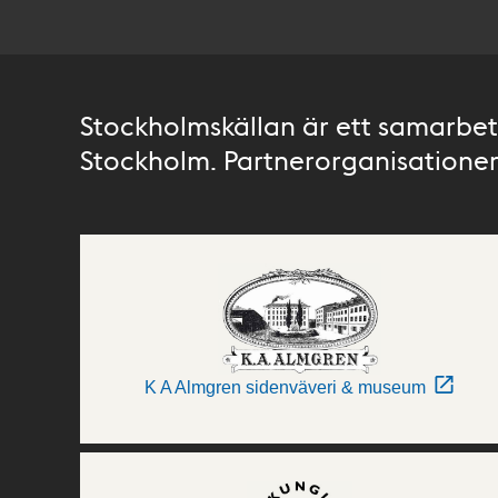
Stockholmskällan är ett samarbete
Stockholm. Partnerorganisationer 
K A Almgren sidenväveri & museum