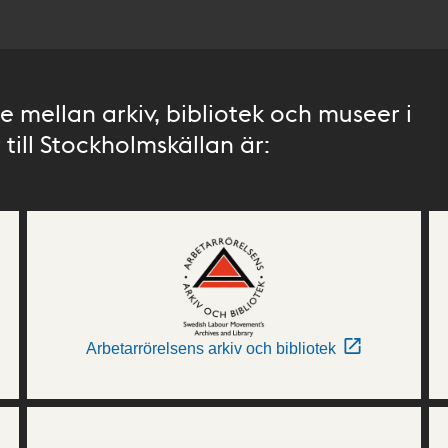
 mellan arkiv, bibliotek och museer i
till Stockholmskällan är:
Arbetarrörelsens arkiv och bibliotek