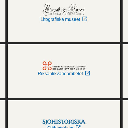
Litografiska museet
Riksantikvarieämbetet