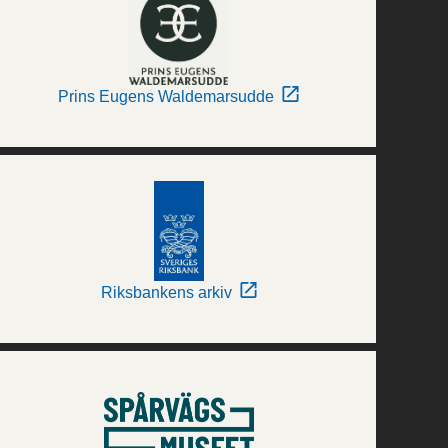
Prins Eugens Waldemarsudde
Riksbankens arkiv