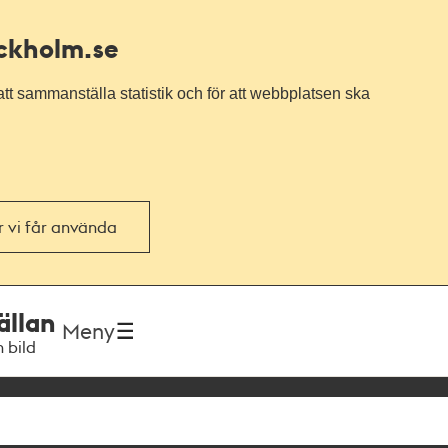
ockholm.se
tt sammanställa statistik och för att webbplatsen ska
or vi får använda
ällan
Meny
h bild