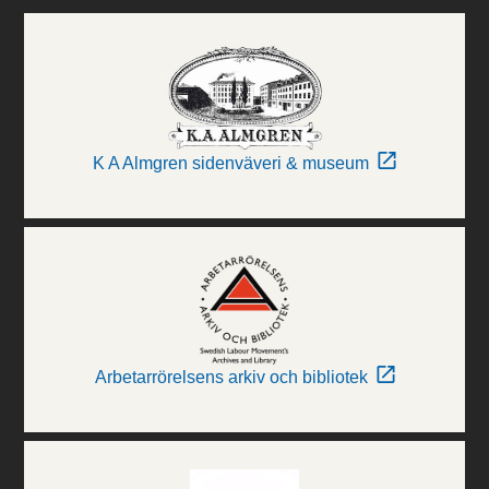
K A Almgren sidenväveri & museum
Arbetarrörelsens arkiv och bibliotek