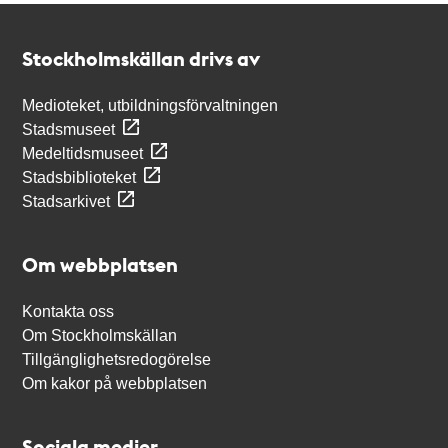
Kontakt
Stockholmskällan
Stockholmskällan drivs av
Medioteket, utbildningsförvaltningen
Stadsmuseet
Medeltidsmuseet
Stadsbiblioteket
Stadsarkivet
Om webbplatsen
Kontakta oss
Om Stockholmskällan
Tillgänglighetsredogörelse
Om kakor på webbplatsen
Sociala medier