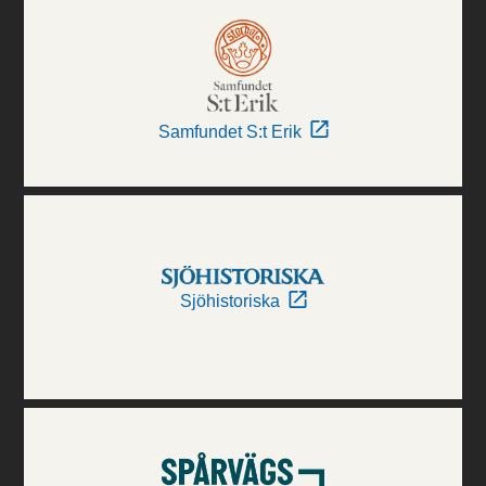
Samfundet S:t Erik
Sjöhistoriska