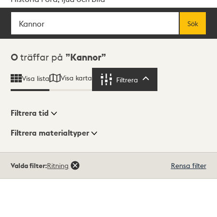
Sök
Fritextsök
Sök
Sökresultat
0
träffar på
Kannor
Visa karta
Visa lista
Filtrera
Filtrera
Filtrera tid
Filtrera materialtyper
Visningsläge
Totalt
Valda filter:
Ritning
Rensa filter
0
träffar
Lista
Karta