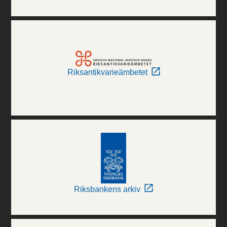
Riksantikvarieämbetet
Riksbankens arkiv