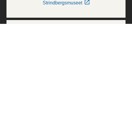
Strindbergsmuseet
Thielska Galleriet
Världskulturmuseerna