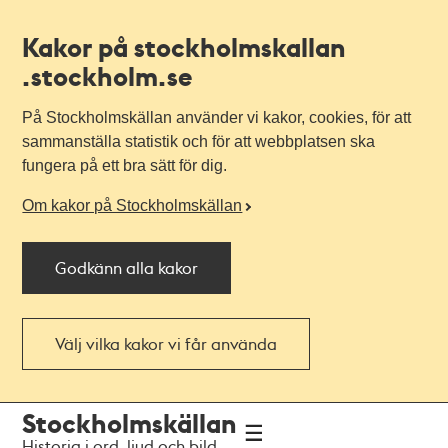
Kakor på stockholmskallan
.stockholm.se
På Stockholmskällan använder vi kakor, cookies, för att
sammanställa statistik och för att webbplatsen ska
fungera på ett bra sätt för dig.
Om kakor på Stockholmskällan
Godkänn alla kakor
Välj vilka kakor vi får använda
Till
Till
Stockholmskällan
navigationen
huvudinnehållet
Historia i ord, ljud och bild