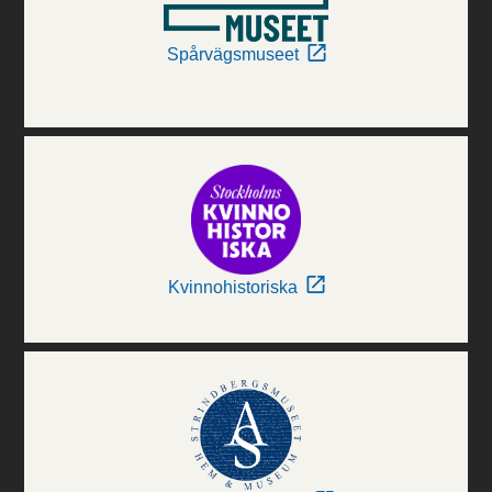
Spårvägsmuseet
Kvinnohistoriska