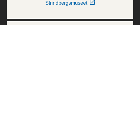
Strindbergsmuseet
Thielska Galleriet
Världskulturmuseerna