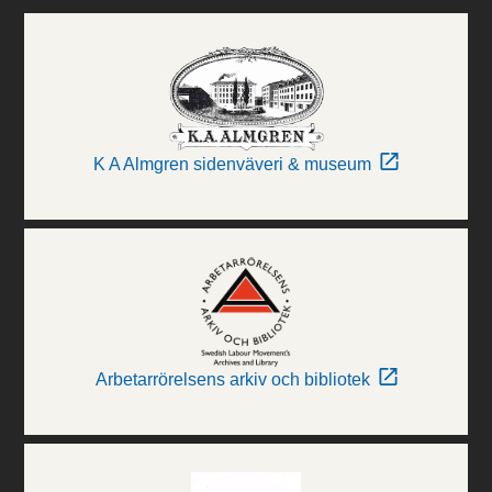
K A Almgren sidenväveri & museum
Arbetarrörelsens arkiv och bibliotek