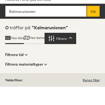
Sök
Fritextsök
Sök
Sökresultat
0
träffar på
Kalmarunionen
Visa karta
Visa lista
Filtrera
Filtrera
Filtrera tid
Filtrera materialtyper
Visningsläge
Totalt
Valda filter:
Rensa filter
0
träffar
Lista
Karta