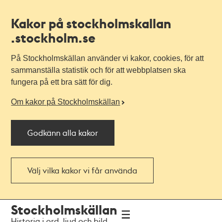
Kakor på stockholmskallan
.stockholm.se
På Stockholmskällan använder vi kakor, cookies, för att
sammanställa statistik och för att webbplatsen ska
fungera på ett bra sätt för dig.
Om kakor på Stockholmskällan
Godkänn alla kakor
Välj vilka kakor vi får använda
Till
Till
Stockholmskällan
navigationen
huvudinnehållet
Historia i ord, ljud och bild