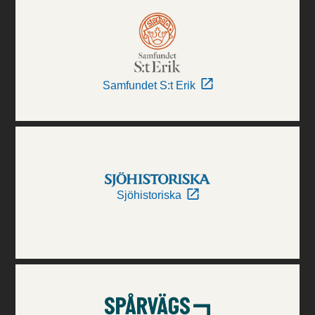
Samfundet S:t Erik
Sjöhistoriska