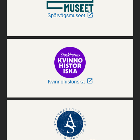
Spårvägsmuseet
Kvinnohistoriska