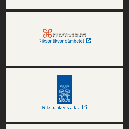
Riksantikvarieämbetet
Riksbankens arkiv