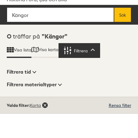
Sök
Fritextsök
Sök
Sökresultat
0
träffar på
Kängor
Visa karta
Visa lista
Filtrera
Filtrera
Filtrera tid
Filtrera materialtyper
Visningsläge
Totalt
Valda filter:
Karta
Rensa filter
0
träffar
Lista
Karta