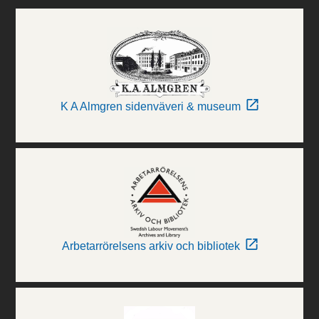
K A Almgren sidenväveri & museum
Arbetarrörelsens arkiv och bibliotek