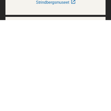
Strindbergsmuseet
Thielska Galleriet
Världskulturmuseerna