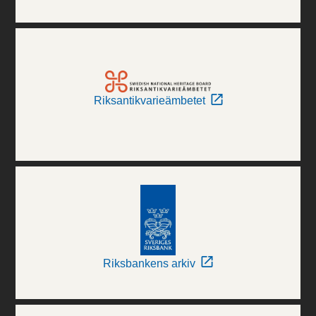
Riksantikvarieämbetet
Riksbankens arkiv