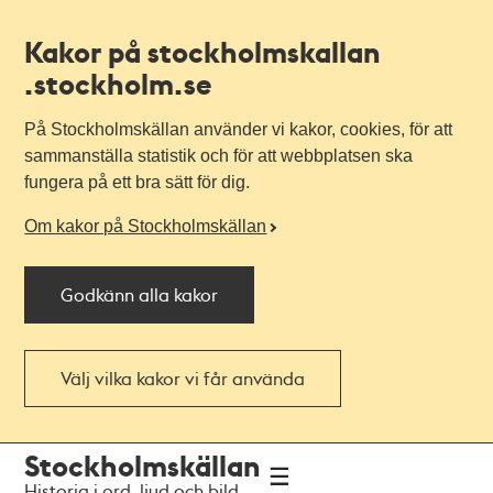
Kakor på stockholmskallan
.stockholm.se
På Stockholmskällan använder vi kakor, cookies, för att
sammanställa statistik och för att webbplatsen ska
fungera på ett bra sätt för dig.
Om kakor på Stockholmskällan
Godkänn alla kakor
Välj vilka kakor vi får använda
Till
Till
Stockholmskällan
navigationen
huvudinnehållet
Historia i ord, ljud och bild