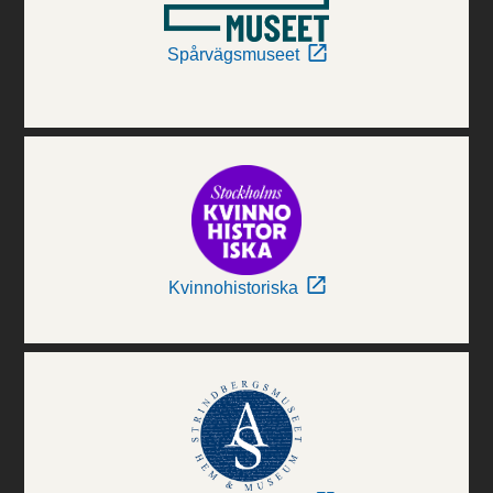
Spårvägsmuseet
Kvinnohistoriska