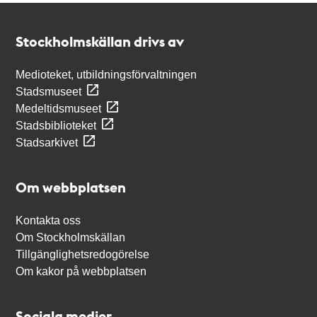
Kontakt
Stockholmskällan
Stockholmskällan drivs av
Medioteket, utbildningsförvaltningen
Stadsmuseet
Medeltidsmuseet
Stadsbiblioteket
Stadsarkivet
Om webbplatsen
Kontakta oss
Om Stockholmskällan
Tillgänglighetsredogörelse
Om kakor på webbplatsen
Sociala medier