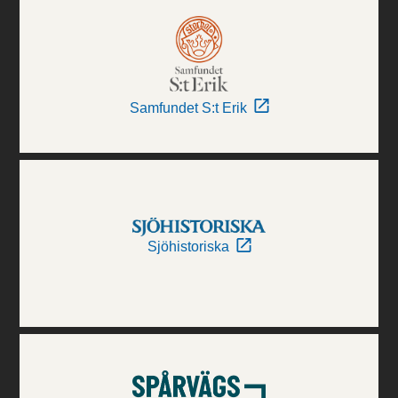
Samfundet S:t Erik
Sjöhistoriska