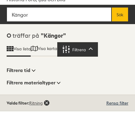
Sök
Fritextsök
Sök
Sökresultat
0
träffar på
Kängor
Visa karta
Visa lista
Filtrera
Filtrera
Filtrera tid
Filtrera materialtyper
Visningsläge
Totalt
Valda filter:
Ritning
Rensa filter
0
träffar
Lista
Karta