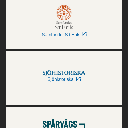
Samfundet S:t Erik
Sjöhistoriska