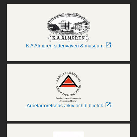
K A Almgren sidenväveri & museum
Arbetarrörelsens arkiv och bibliotek