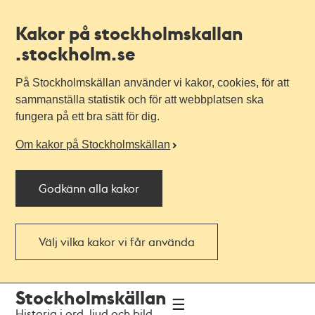
Kakor på stockholmskallan
.stockholm.se
På Stockholmskällan använder vi kakor, cookies, för att
sammanställa statistik och för att webbplatsen ska
fungera på ett bra sätt för dig.
Om kakor på Stockholmskällan
Godkänn alla kakor
Välj vilka kakor vi får använda
Till
Till
Stockholmskällan
navigationen
huvudinnehållet
Historia i ord, ljud och bild