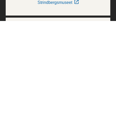
Strindbergsmuseet
Thielska Galleriet
Världskulturmuseerna