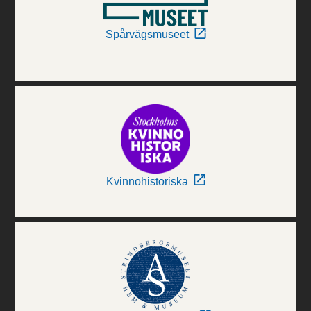
Spårvägsmuseet
Kvinnohistoriska