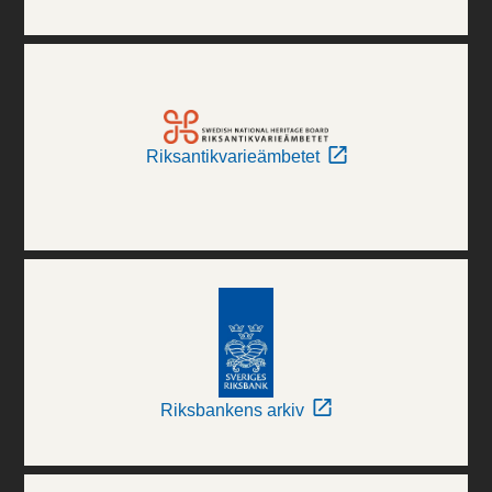
Riksantikvarieämbetet
Riksbankens arkiv