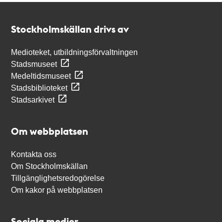
Kontakt
Stockholmskällan
Stockholmskällan drivs av
Medioteket, utbildningsförvaltningen
Stadsmuseet
Medeltidsmuseet
Stadsbiblioteket
Stadsarkivet
Om webbplatsen
Kontakta oss
Om Stockholmskällan
Tillgänglighetsredogörelse
Om kakor på webbplatsen
Sociala medier