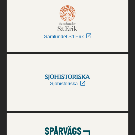
Samfundet S:t Erik
Sjöhistoriska