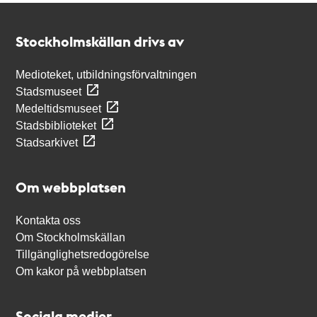
Kontakt
Stockholmskällan
Stockholmskällan drivs av
Medioteket, utbildningsförvaltningen
Stadsmuseet
Medeltidsmuseet
Stadsbiblioteket
Stadsarkivet
Om webbplatsen
Kontakta oss
Om Stockholmskällan
Tillgänglighetsredogörelse
Om kakor på webbplatsen
Sociala medier