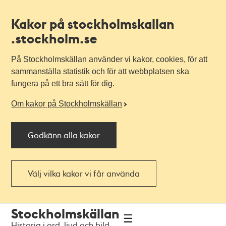
Kakor på stockholmskallan
.stockholm.se
På Stockholmskällan använder vi kakor, cookies, för att
sammanställa statistik och för att webbplatsen ska
fungera på ett bra sätt för dig.
Om kakor på Stockholmskällan
Godkänn alla kakor
Välj vilka kakor vi får använda
Till
Till
Stockholmskällan
navigationen
huvudinnehållet
Historia i ord, ljud och bild