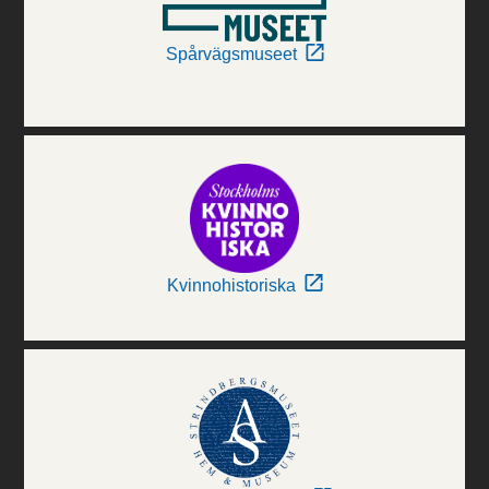
Spårvägsmuseet
Kvinnohistoriska