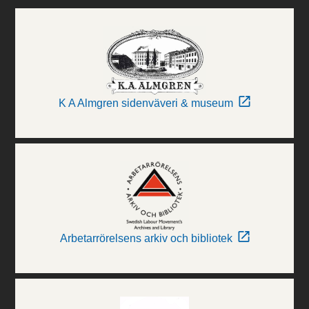
K A Almgren sidenväveri & museum
Arbetarrörelsens arkiv och bibliotek