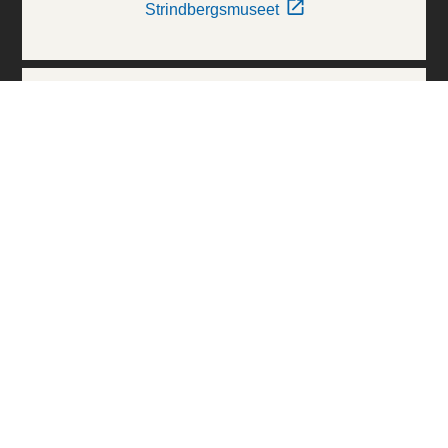
Strindbergsmuseet
Thielska Galleriet
Världskulturmuseerna