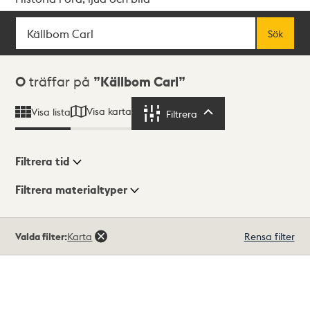
Sök
Fritextsök
Sök
Sökresultat
0
träffar på
Källbom Carl
Visa karta
Visa lista
Filtrera
Filtrera
Filtrera tid
Filtrera materialtyper
Visningsläge
Totalt
Valda filter:
Karta
Rensa filter
0
träffar
Lista
Karta