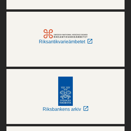
Riksantikvarieämbetet
Riksbankens arkiv