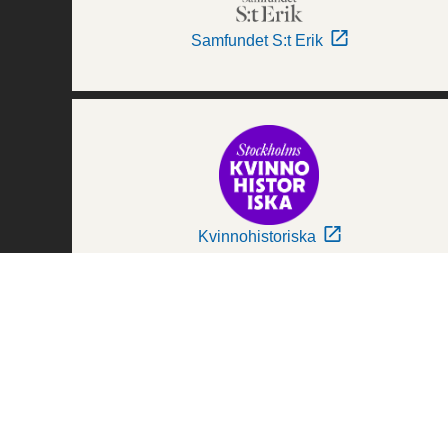
Samfundet S:t Erik
Kvinnohistoriska
Världskulturmuseerna