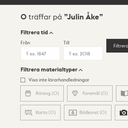
0
Julin Åke
träffar på
Sökresultat
Filtrera tid
Från
Till
Visningsläge
Filtrer
Filtrera materialtyper
Lista
Karta
Visa inte lärarhandledningar
Ritning
(
0
)
Föremål
(
0
)
Karta
(
0
)
Bildkonst
(
0
)