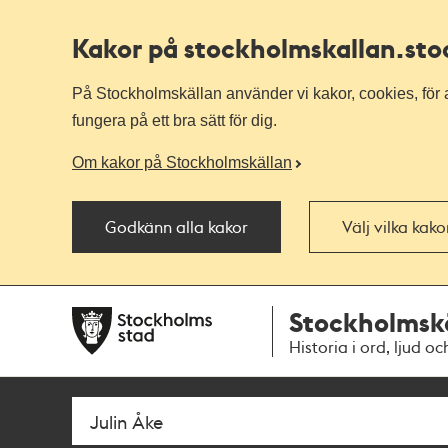
Kakor på stockholmskallan
.st
På Stockholmskällan använder vi kakor, cookies, för a
fungera på ett bra sätt för dig.
Om kakor på Stockholmskällan
Godkänn alla kakor
Välj vilka kak
Till
Till
Stockholmsk
navigationen
huvudinnehållet
Historia i ord, ljud oc
Sök
Fritextsök