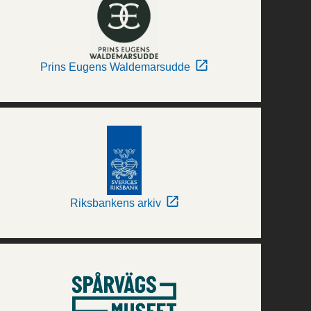
Prins Eugens Waldemarsudde
Riksbankens arkiv