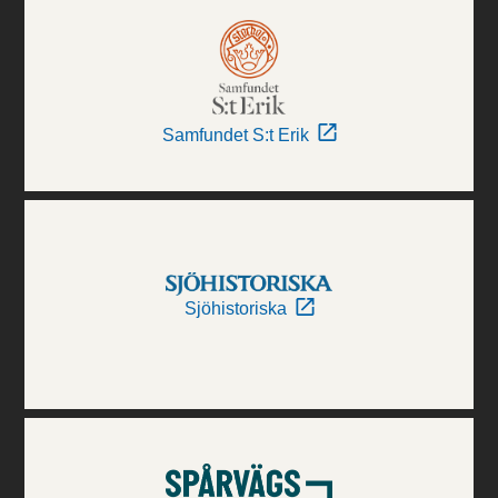
Samfundet S:t Erik
Sjöhistoriska