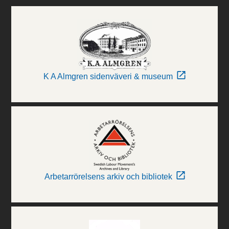
K A Almgren sidenväveri & museum
Arbetarrörelsens arkiv och bibliotek