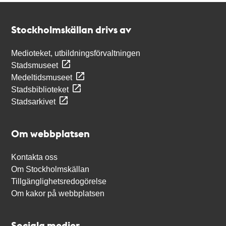
Kontakt
Stockholmskällan
Stockholmskällan drivs av
Medioteket, utbildningsförvaltningen
Stadsmuseet
Medeltidsmuseet
Stadsbiblioteket
Stadsarkivet
Om webbplatsen
Kontakta oss
Om Stockholmskällan
Tillgänglighetsredogörelse
Om kakor på webbplatsen
Sociala medier