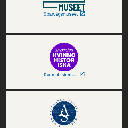
Spårvägsmuseet
Kvinnohistoriska