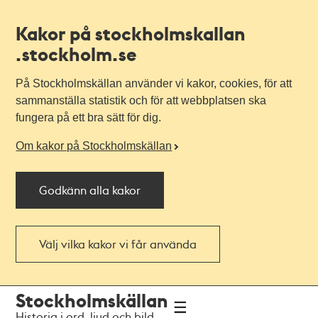
Kakor på stockholmskallan
.stockholm.se
På Stockholmskällan använder vi kakor, cookies, för att
sammanställa statistik och för att webbplatsen ska
fungera på ett bra sätt för dig.
Om kakor på Stockholmskällan
Godkänn alla kakor
Välj vilka kakor vi får använda
Till
Till
Stockholmskällan
navigationen
huvudinnehållet
Historia i ord, ljud och bild