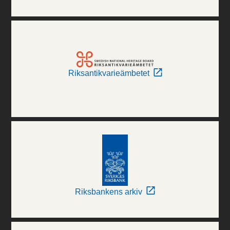
Riksantikvarieämbetet
Riksbankens arkiv