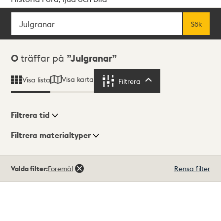
Sök
Fritextsök
Sök
Sökresultat
0
träffar på
Julgranar
Visa karta
Visa lista
Filtrera
Filtrera
Filtrera tid
Filtrera materialtyper
Visningsläge
Totalt
Valda filter:
Föremål
Rensa filter
0
träffar
Lista
Karta