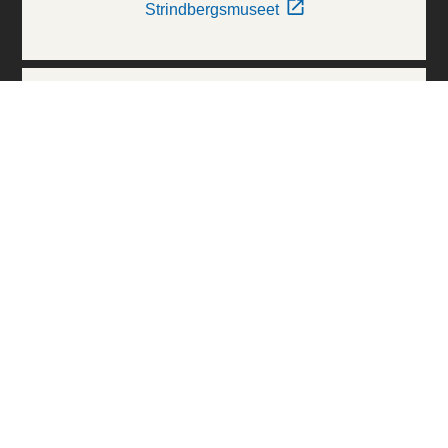
Strindbergsmuseet
Thielska Galleriet
Världskulturmuseerna