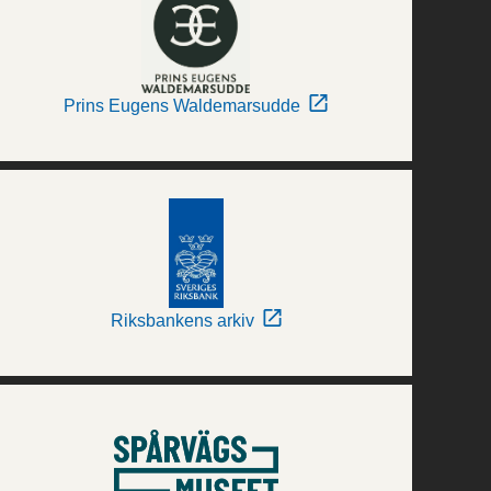
Prins Eugens Waldemarsudde
Riksbankens arkiv