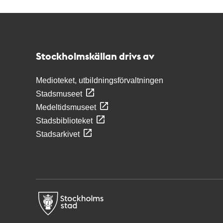
Kontakt
Stockholmskällan
Stockholmskällan drivs av
Medioteket, utbildningsförvaltningen
Stadsmuseet
Medeltidsmuseet
Stadsbiblioteket
Stadsarkivet