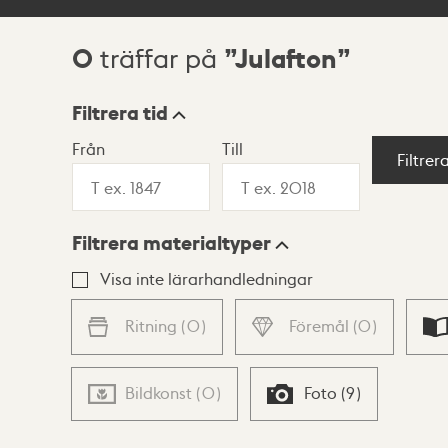
0
Julafton
träffar på
Sökresultat
Filtrera tid
Från
Till
Visningsläge
Filtrer
Filtrera materialtyper
Lista
Karta
Visa inte lärarhandledningar
Ritning
(
0
)
Föremål
(
0
)
Bildkonst
(
0
)
Foto
(
9
)