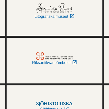
Litografiska museet
Riksantikvarieämbetet