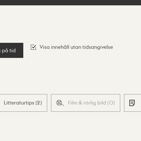
Visa innehåll utan tidsangivelse
a på tid
Litteraturtips
(
2
)
Film & rörlig bild
(
0
)