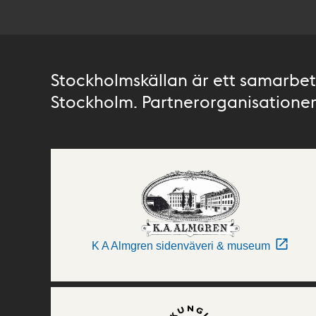
Stockholmskällan är ett samarbete
Stockholm. Partnerorganisationer 
K A Almgren sidenväveri & museum