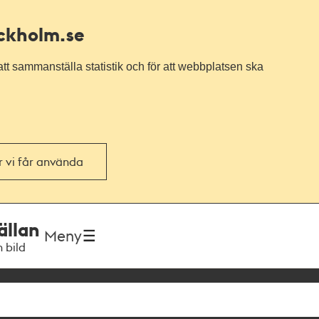
ockholm.se
tt sammanställa statistik och för att webbplatsen ska
or vi får använda
ällan
Meny
h bild