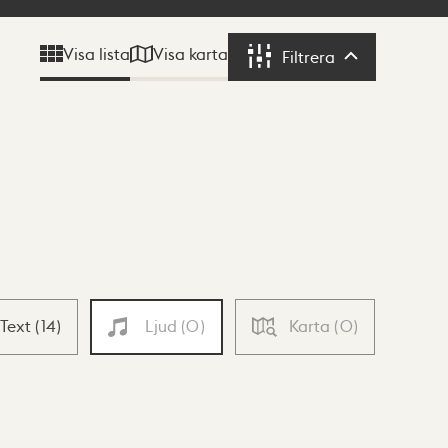
Visa karta
Visa lista
Filtrera
Filtrera
Text
(
14
)
Ljud
(
0
)
Karta
(
0
)