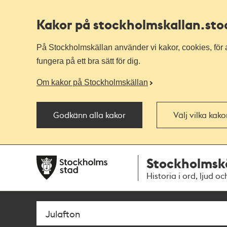
Kakor på stockholmskallan
.st
På Stockholmskällan använder vi kakor, cookies, för a
fungera på ett bra sätt för dig.
Om kakor på Stockholmskällan
Godkänn alla kakor
Välj vilka kak
Till
Till
Stockholmsk
navigationen
huvudinnehållet
Historia i ord, ljud oc
Sök
Fritextsök