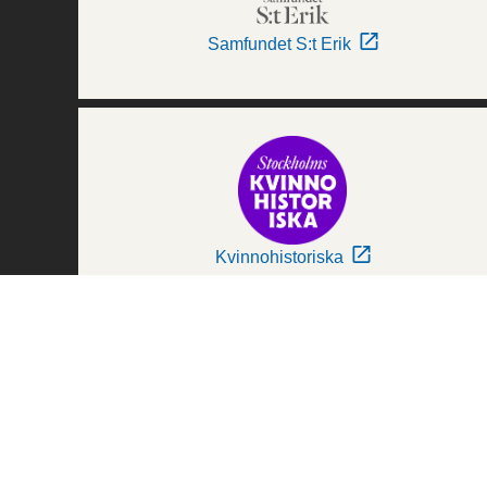
Samfundet S:t Erik
Kvinnohistoriska
Världskulturmuseerna