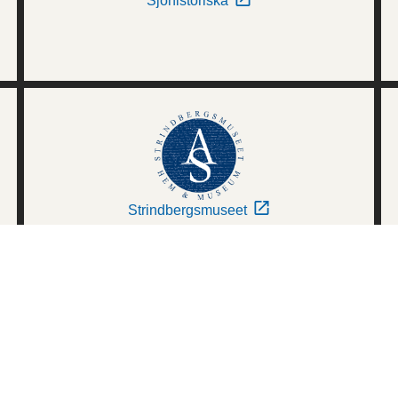
Sjöhistoriska
Strindbergsmuseet