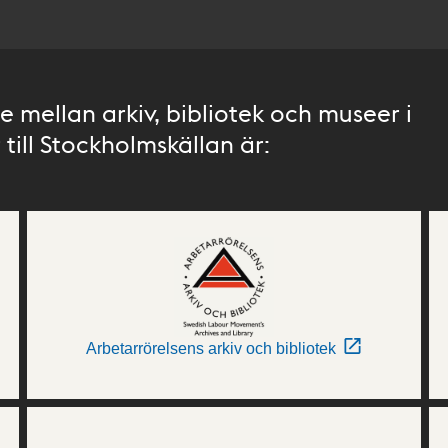
 mellan arkiv, bibliotek och museer i
till Stockholmskällan är:
Arbetarrörelsens arkiv och bibliotek