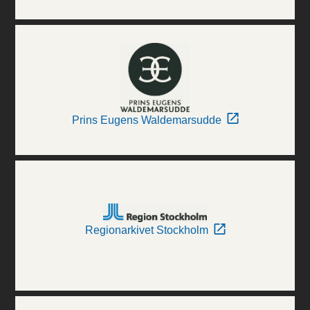
Prins Eugens Waldemarsudde
Regionarkivet Stockholm