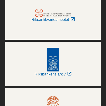
Riksantikvarieämbetet
Riksbankens arkiv