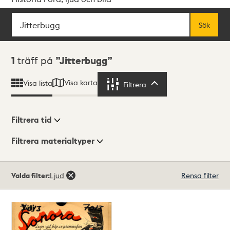
Sök
Fritextsök
Sök
Sökresultat
1
träff på
Jitterbugg
Visa karta
Visa lista
Filtrera
Filtrera
Filtrera tid
Filtrera materialtyper
Visningsläge
Totalt
Valda filter:
Ljud
Rensa filter
1
träffar
Lista
Karta