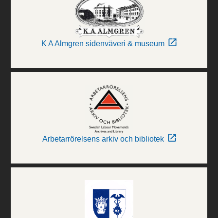
K A Almgren sidenväveri & museum
Arbetarrörelsens arkiv och bibliotek