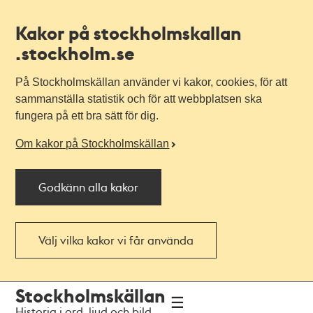
Kakor på stockholmskallan
.stockholm.se
På Stockholmskällan använder vi kakor, cookies, för att
sammanställa statistik och för att webbplatsen ska
fungera på ett bra sätt för dig.
Om kakor på Stockholmskällan
Godkänn alla kakor
Välj vilka kakor vi får använda
Till
Till
Stockholmskällan
navigationen
huvudinnehållet
Historia i ord, ljud och bild