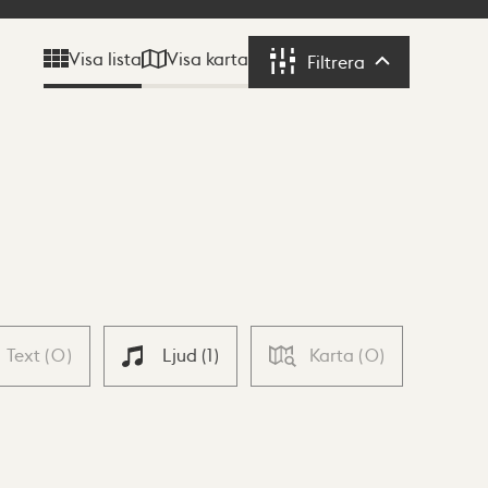
Visa karta
Visa lista
Filtrera
Filtrera
Text
(
0
)
Ljud
(
1
)
Karta
(
0
)