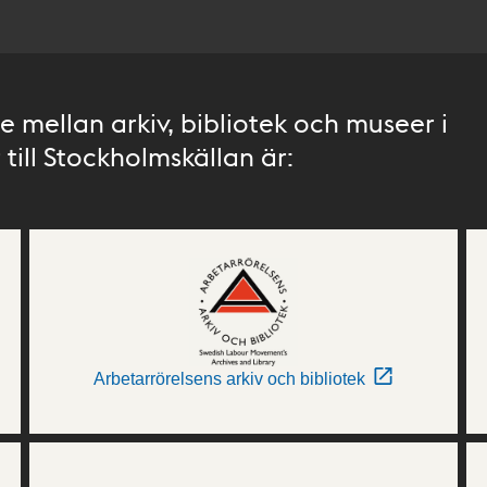
 mellan arkiv, bibliotek och museer i
till Stockholmskällan är:
Arbetarrörelsens arkiv och bibliotek