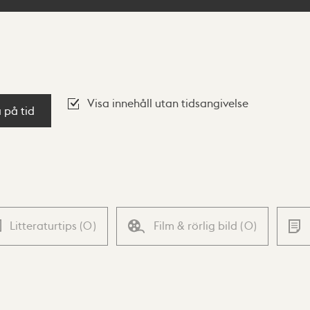
Visa innehåll utan tidsangivelse
a på tid
Litteraturtips
(
0
)
Film & rörlig bild
(
0
)