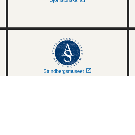
Sjöhistoriska
Strindbergsmuseet