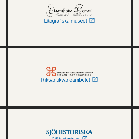
Litografiska museet
Riksantikvarieämbetet