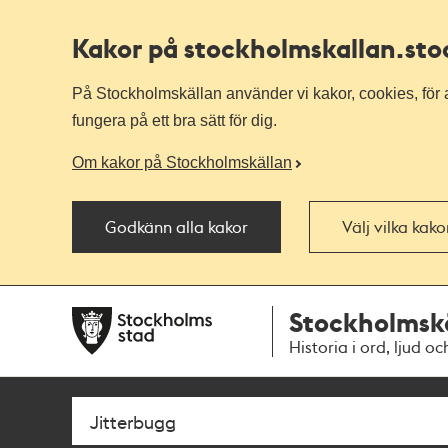
Kakor på stockholmskallan
.st
På Stockholmskällan använder vi kakor, cookies, för a
fungera på ett bra sätt för dig.
Om kakor på Stockholmskällan
Godkänn alla kakor
Välj vilka kak
Till
Till
Stockholmsk
navigationen
huvudinnehållet
Historia i ord, ljud oc
Sök
Fritextsök