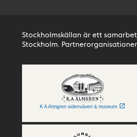
Stockholmskällan är ett samarbete
Stockholm. Partnerorganisationer 
K A Almgren sidenväveri & museum