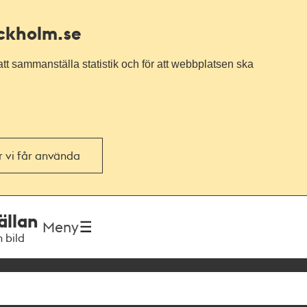
ockholm.se
tt sammanställa statistik och för att webbplatsen ska
or vi får använda
ällan
Meny
h bild