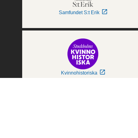
Samfundet S:t Erik
Kvinnohistoriska
Världskulturmuseerna