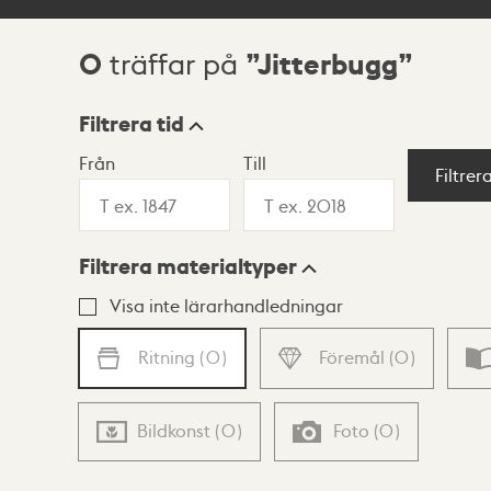
0
Jitterbugg
träffar på
Sökresultat
Filtrera tid
Från
Till
Visningsläge
Filtrer
Filtrera materialtyper
Lista
Karta
Visa inte lärarhandledningar
Ritning
(
0
)
Föremål
(
0
)
Bildkonst
(
0
)
Foto
(
0
)