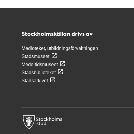
Kontakt
Stockholmskällan
Stockholmskällan drivs av
Medioteket, utbildningsförvaltningen
Stadsmuseet
Medeltidsmuseet
Stadsbiblioteket
Stadsarkivet