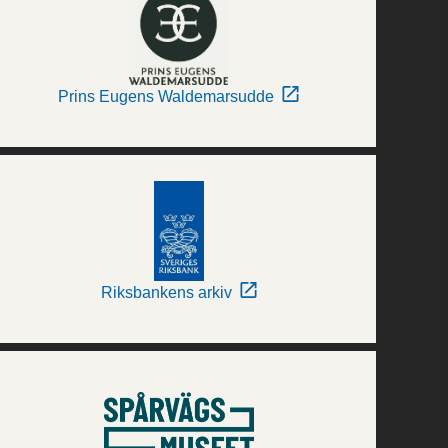
Prins Eugens Waldemarsudde
Riksbankens arkiv