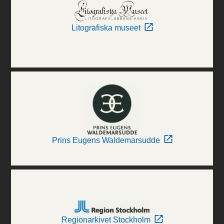
Litografiska museet
Prins Eugens Waldemarsudde
Regionarkivet Stockholm