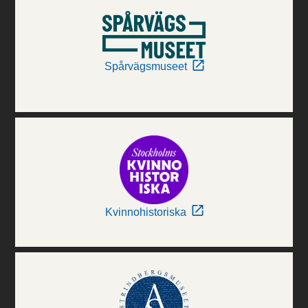
Spårvägsmuseet
Kvinnohistoriska