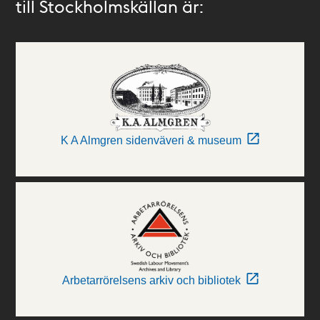
till Stockholmskällan är:
K A Almgren sidenväveri & museum
Arbetarrörelsens arkiv och bibliotek