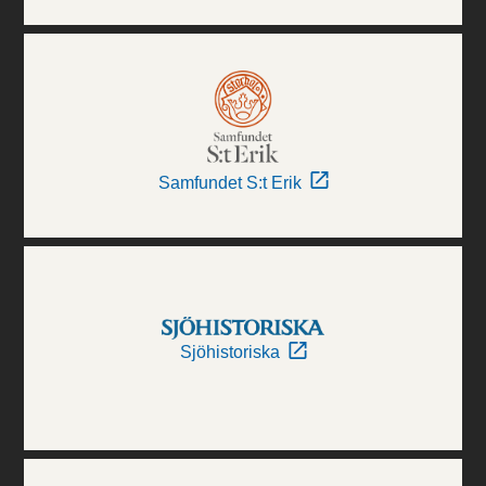
Samfundet S:t Erik
Sjöhistoriska