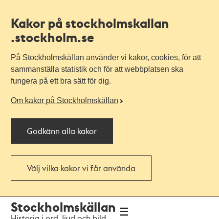
Kakor på stockholmskallan
.stockholm.se
På Stockholmskällan använder vi kakor, cookies, för att
sammanställa statistik och för att webbplatsen ska
fungera på ett bra sätt för dig.
Om kakor på Stockholmskällan
Godkänn alla kakor
Välj vilka kakor vi får använda
Till
Till
Stockholmskällan
navigationen
huvudinnehållet
Historia i ord, ljud och bild