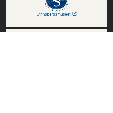
Strindbergsmuseet
Thielska Galleriet
Världskulturmuseerna