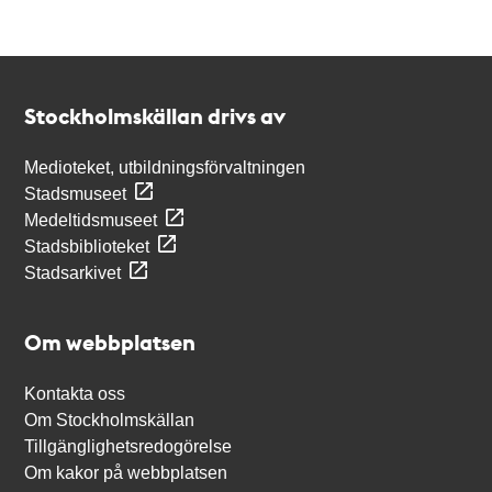
Kontakt
Stockholmskällan
Stockholmskällan drivs av
Medioteket, utbildningsförvaltningen
Stadsmuseet
Medeltidsmuseet
Stadsbiblioteket
Stadsarkivet
Om webbplatsen
Kontakta oss
Om Stockholmskällan
Tillgänglighetsredogörelse
Om kakor på webbplatsen