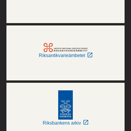
Riksantikvarieämbetet
Riksbankens arkiv