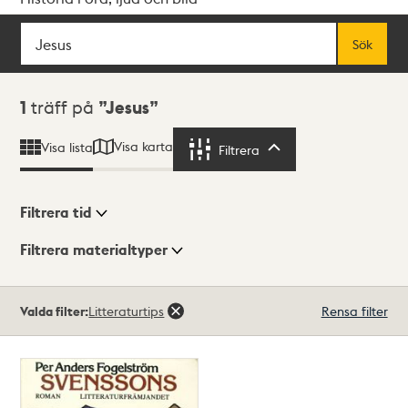
Sök
Fritextsök
Sök
Sökresultat
1
träff på
Jesus
Visa karta
Visa lista
Filtrera
Filtrera
Filtrera tid
Filtrera materialtyper
Visningsläge
Totalt
Valda filter:
Litteraturtips
Rensa filter
1
träffar
Lista
Karta