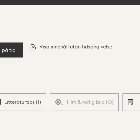
Visa innehåll utan tidsangivelse
a på tid
Litteraturtips
(
1
)
Film & rörlig bild
(
0
)