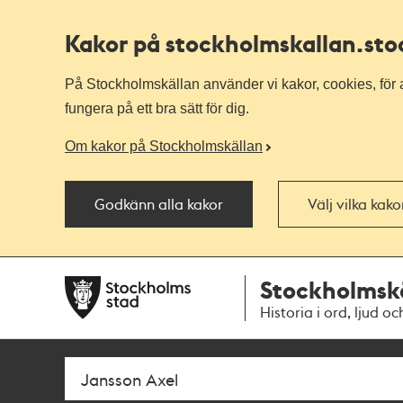
Kakor på stockholmskallan
.st
På Stockholmskällan använder vi kakor, cookies, för a
fungera på ett bra sätt för dig.
Om kakor på Stockholmskällan
Godkänn alla kakor
Välj vilka kak
Till
Till
Stockholmsk
navigationen
huvudinnehållet
Historia i ord, ljud oc
Sök
Fritextsök