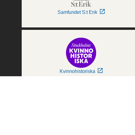
Samfundet S:t Erik
Kvinnohistoriska
Världskulturmuseerna