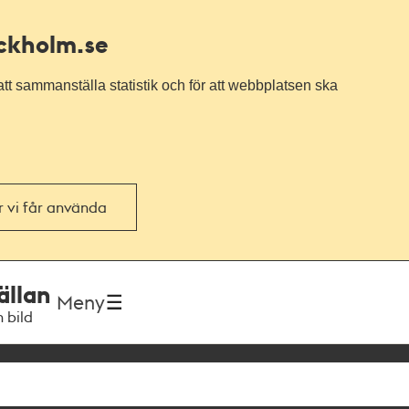
ockholm.se
tt sammanställa statistik och för att webbplatsen ska
or vi får använda
ällan
Meny
h bild