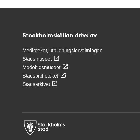
Kontakt
Stockholmskällan
Stockholmskällan drivs av
Medioteket, utbildningsförvaltningen
Stadsmuseet
Medeltidsmuseet
Stadsbiblioteket
Stadsarkivet