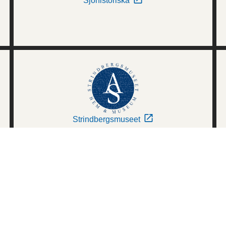
Sjöhistoriska
Strindbergsmuseet