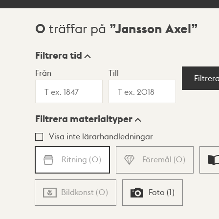
0
Jansson Axel
träffar på
Sökresultat
Filtrera tid
Från
Till
Visningsläge
Filtrer
Filtrera materialtyper
Lista
Karta
Visa inte lärarhandledningar
Ritning
(
0
)
Föremål
(
0
)
Bildkonst
(
0
)
Foto
(
1
)