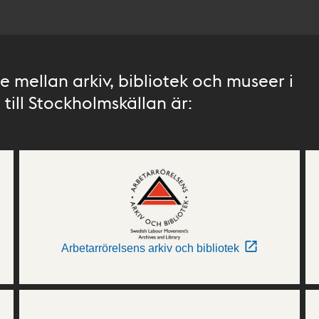
 mellan arkiv, bibliotek och museer i
till Stockholmskällan är:
Arbetarrörelsens arkiv och bibliotek