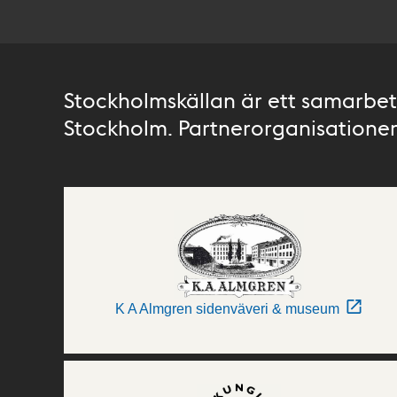
Stockholmskällan är ett samarbete
Stockholm. Partnerorganisationer 
K A Almgren sidenväveri & museum