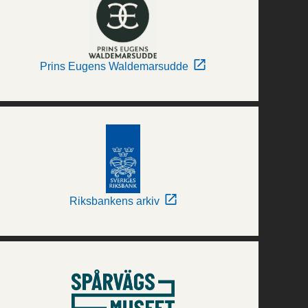
Prins Eugens Waldemarsudde
Riksbankens arkiv