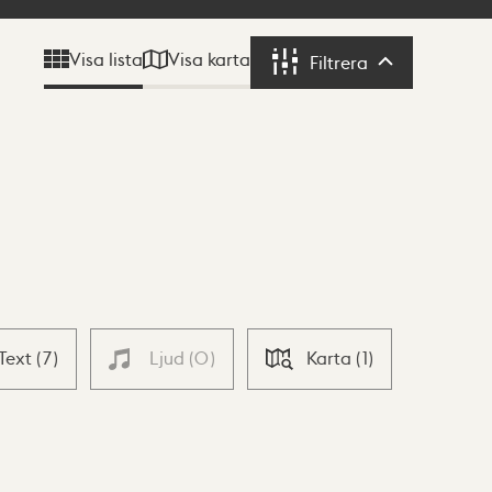
Visa karta
Visa lista
Filtrera
Filtrera
Text
(
7
)
Ljud
(
0
)
Karta
(
1
)