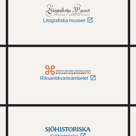
Litografiska museet
Riksantikvarieämbetet