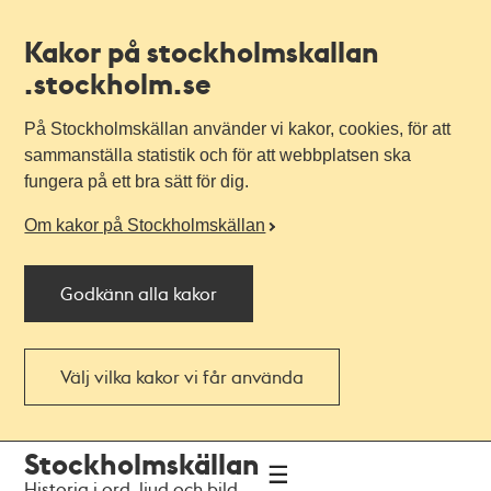
Kakor på stockholmskallan
.stockholm.se
På Stockholmskällan använder vi kakor, cookies, för att
sammanställa statistik och för att webbplatsen ska
fungera på ett bra sätt för dig.
Om kakor på Stockholmskällan
Godkänn alla kakor
Välj vilka kakor vi får använda
Till
Till
Stockholmskällan
navigationen
huvudinnehållet
Historia i ord, ljud och bild