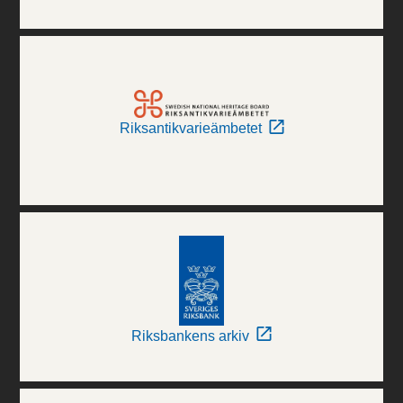
Riksantikvarieämbetet
Riksbankens arkiv