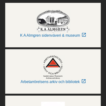
K A Almgren sidenväveri & museum
Arbetarrörelsens arkiv och bibliotek