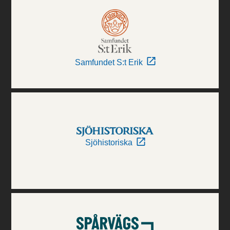
Samfundet S:t Erik
Sjöhistoriska