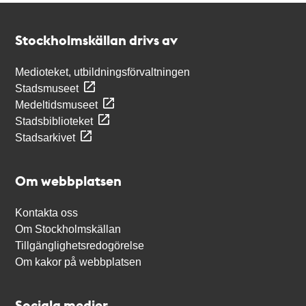
Kontakt
Stockholmskällan
Stockholmskällan drivs av
Medioteket, utbildningsförvaltningen
Stadsmuseet
Medeltidsmuseet
Stadsbiblioteket
Stadsarkivet
Om webbplatsen
Kontakta oss
Om Stockholmskällan
Tillgänglighetsredogörelse
Om kakor på webbplatsen
Sociala medier