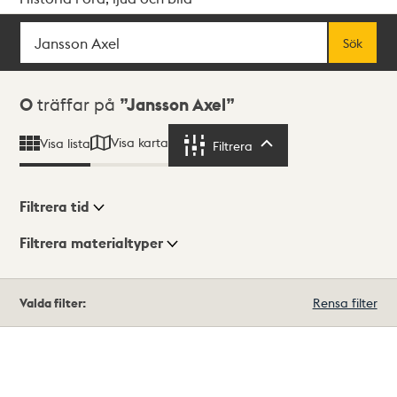
Sök
Fritextsök
Sök
Sökresultat
0
träffar på
Jansson Axel
Visa karta
Visa lista
Filtrera
Filtrera
Filtrera tid
Filtrera materialtyper
Visningsläge
Totalt
Valda filter:
Rensa filter
0
träffar
Lista
Karta