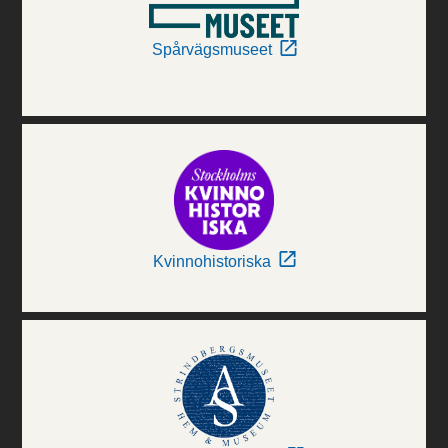
Spårvägsmuseet
Kvinnohistoriska