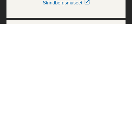
Strindbergsmuseet
Thielska Galleriet
Världskulturmuseerna