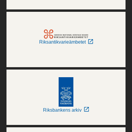
Riksantikvarieämbetet
Riksbankens arkiv