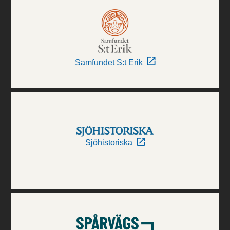
Samfundet S:t Erik
Sjöhistoriska