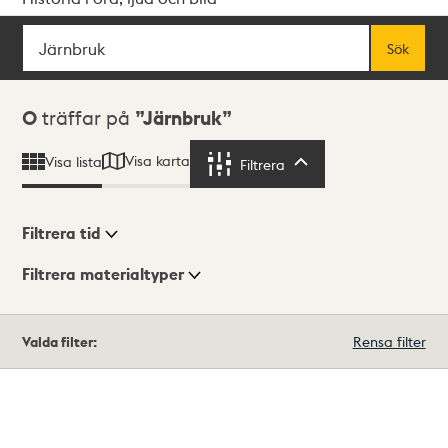
Sök
Fritextsök
Sök
Sökresultat
0
träffar på
Järnbruk
Visa karta
Visa lista
Filtrera
Filtrera
Filtrera tid
Filtrera materialtyper
Visningsläge
Totalt
Valda filter:
Rensa filter
0
träffar
Lista
Karta