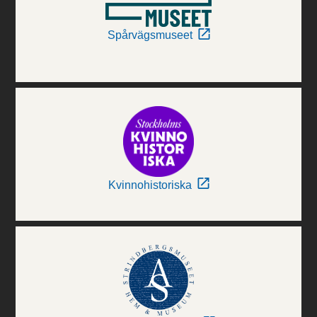
Spårvägsmuseet
Kvinnohistoriska