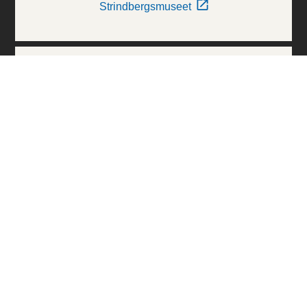
Strindbergsmuseet
Thielska Galleriet
Världskulturmuseerna