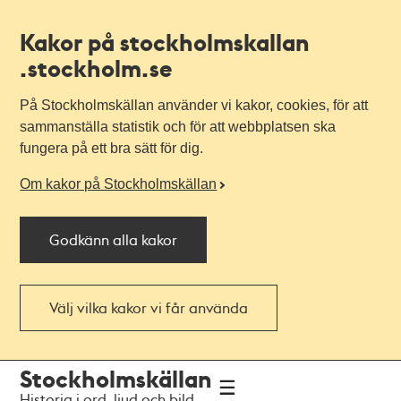
Kakor på stockholmskallan
.stockholm.se
På Stockholmskällan använder vi kakor, cookies, för att
sammanställa statistik och för att webbplatsen ska
fungera på ett bra sätt för dig.
Om kakor på Stockholmskällan
Godkänn alla kakor
Välj vilka kakor vi får använda
Till
Till
Stockholmskällan
navigationen
huvudinnehållet
Historia i ord, ljud och bild