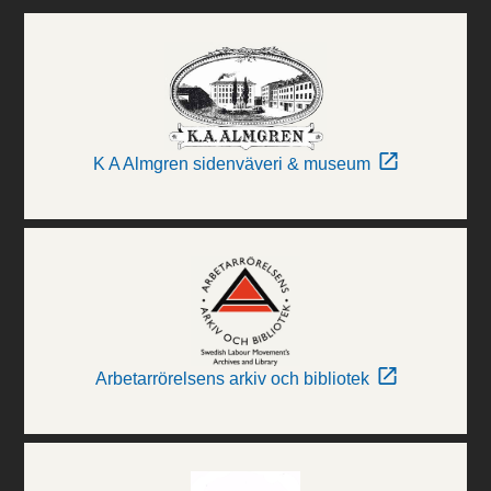
K A Almgren sidenväveri & museum
Arbetarrörelsens arkiv och bibliotek