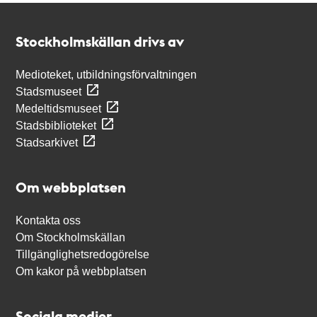
Kontakt
Stockholmskällan
Stockholmskällan drivs av
Medioteket, utbildningsförvaltningen
Stadsmuseet
Medeltidsmuseet
Stadsbiblioteket
Stadsarkivet
Om webbplatsen
Kontakta oss
Om Stockholmskällan
Tillgänglighetsredogörelse
Om kakor på webbplatsen
Sociala medier