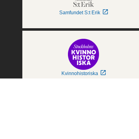
Samfundet S:t Erik
Kvinnohistoriska
Världskulturmuseerna