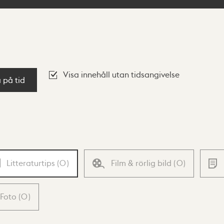
Visa innehåll utan tidsangivelse
a på tid
Litteraturtips
(
0
)
Film & rörlig bild
(
0
)
Foto
(
0
)