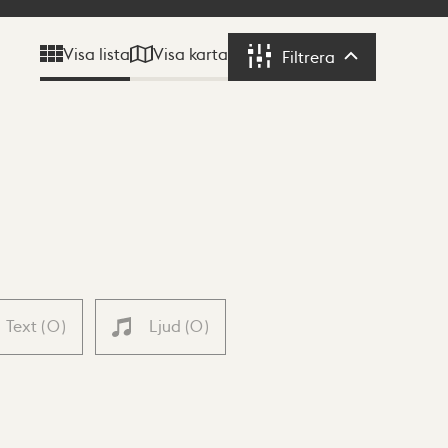
Visa karta
Visa lista
Filtrera
Filtrera
Text
(
0
)
Ljud
(
0
)