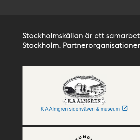
Stockholmskällan är ett samarbete
Stockholm. Partnerorganisationer 
K A Almgren sidenväveri & museum