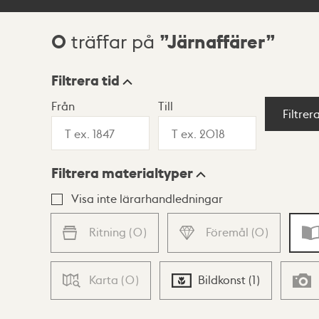
0
Järnaffärer
träffar på
Sökresultat
Filtrera tid
Från
Till
Visningsläge
Filtrer
Filtrera materialtyper
Lista
Karta
Visa inte lärarhandledningar
Ritning
(
0
)
Föremål
(
0
)
Karta
(
0
)
Bildkonst
(
1
)