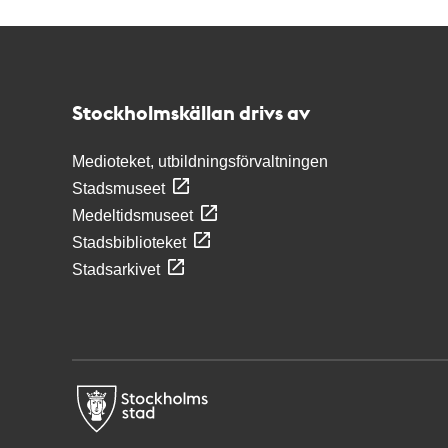
Kontakt
Stockholmskällan
Stockholmskällan drivs av
Medioteket, utbildningsförvaltningen
Stadsmuseet
Medeltidsmuseet
Stadsbiblioteket
Stadsarkivet