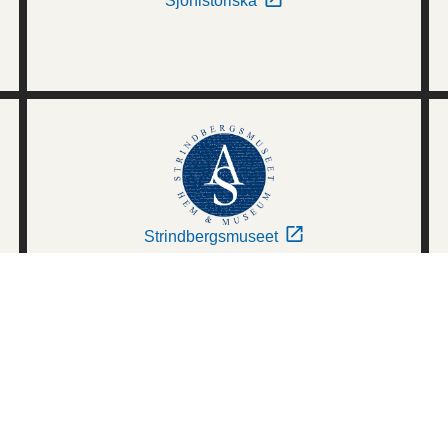
Sjöhistoriska
Strindbergsmuseet