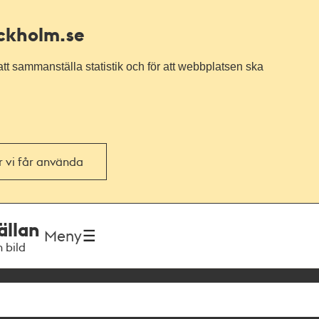
ockholm.se
tt sammanställa statistik och för att webbplatsen ska
or vi får använda
ällan
Meny
h bild