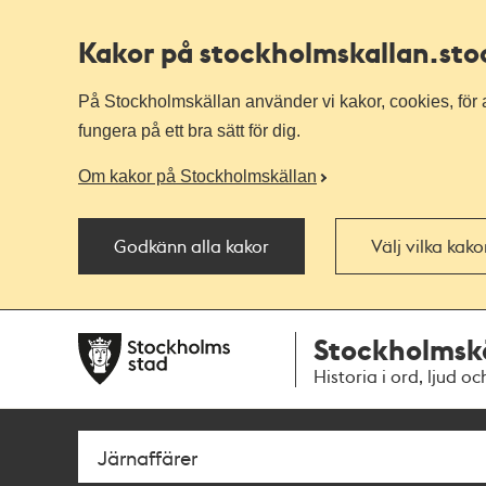
Kakor på stockholmskallan
.st
På Stockholmskällan använder vi kakor, cookies, för a
fungera på ett bra sätt för dig.
Om kakor på Stockholmskällan
Godkänn alla kakor
Välj vilka kak
Till
Till
Stockholmsk
navigationen
huvudinnehållet
Historia i ord, ljud oc
Sök
Fritextsök