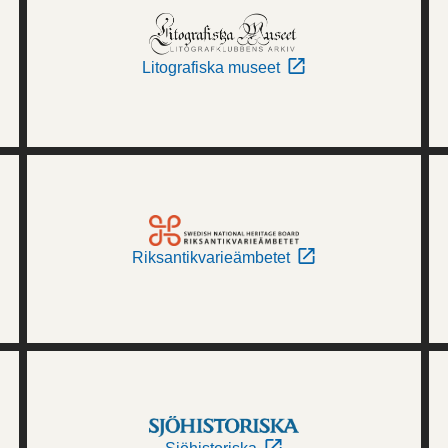
Litografiska museet
Riksantikvarieämbetet