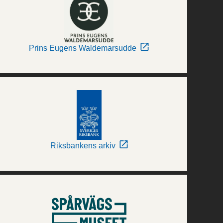
Prins Eugens Waldemarsudde
Riksbankens arkiv