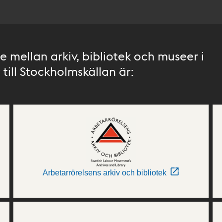
 mellan arkiv, bibliotek och museer i
till Stockholmskällan är:
Arbetarrörelsens arkiv och bibliotek