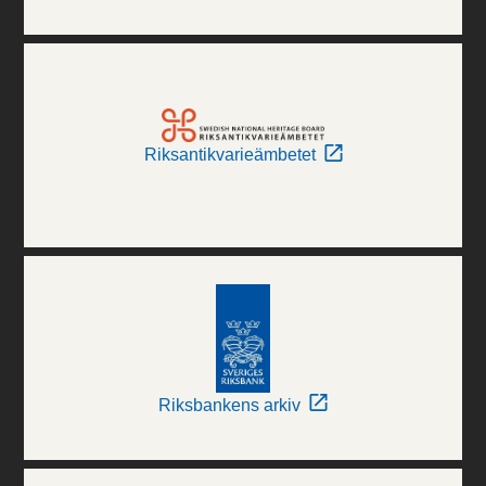
Riksantikvarieämbetet
Riksbankens arkiv