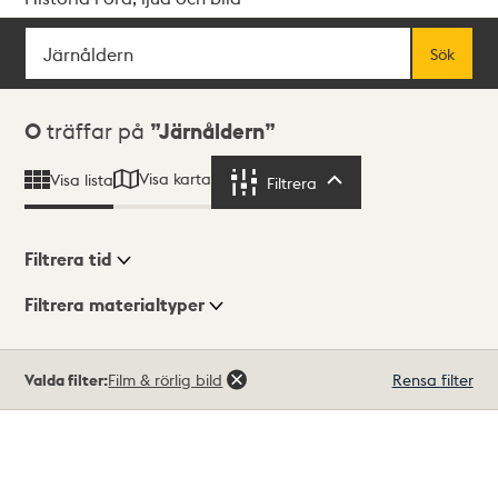
Sök
Fritextsök
Sök
Sökresultat
0
träffar på
Järnåldern
Visa karta
Visa lista
Filtrera
Filtrera
Filtrera tid
Filtrera materialtyper
Visningsläge
Totalt
Valda filter:
Film & rörlig bild
Rensa filter
0
träffar
Lista
Karta