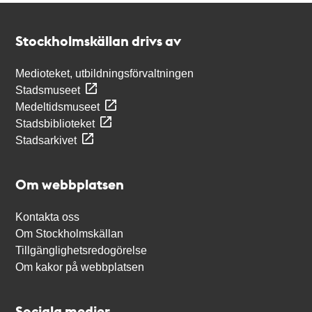
Kontakt
Stockholmskällan
Stockholmskällan drivs av
Medioteket, utbildningsförvaltningen
Stadsmuseet
Medeltidsmuseet
Stadsbiblioteket
Stadsarkivet
Om webbplatsen
Kontakta oss
Om Stockholmskällan
Tillgänglighetsredogörelse
Om kakor på webbplatsen
Sociala medier