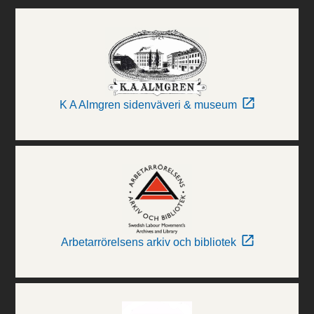
K A Almgren sidenväveri & museum
Arbetarrörelsens arkiv och bibliotek