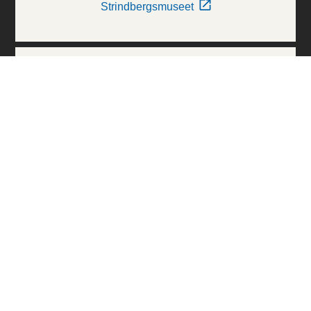
Strindbergsmuseet
Thielska Galleriet
Världskulturmuseerna