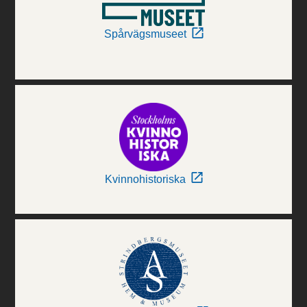
Spårvägsmuseet
Kvinnohistoriska