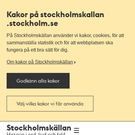
Kakor på stockholmskallan
.stockholm.se
På Stockholmskällan använder vi kakor, cookies, för att
sammanställa statistik och för att webbplatsen ska
fungera på ett bra sätt för dig.
Om kakor på Stockholmskällan
Godkänn alla kakor
Välj vilka kakor vi får använda
Till
Till
Stockholmskällan
navigationen
huvudinnehållet
Historia i ord, ljud och bild