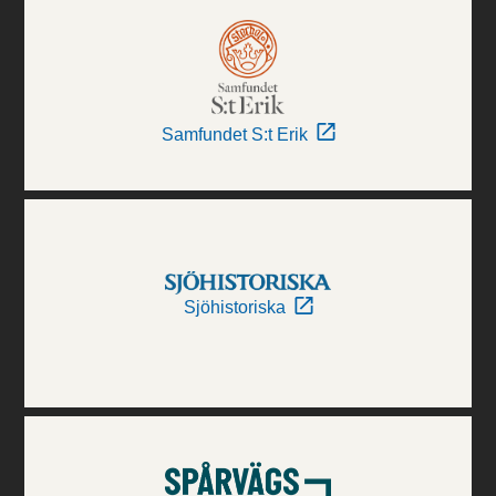
Samfundet S:t Erik
Sjöhistoriska