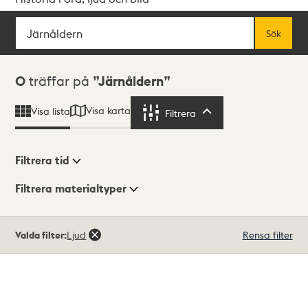
Sök
Fritextsök
Sök
Sökresultat
0
träffar på
Järnåldern
Visa karta
Visa lista
Filtrera
Filtrera
Filtrera tid
Filtrera materialtyper
Visningsläge
Totalt
Valda filter:
Ljud
Rensa filter
0
träffar
Lista
Karta