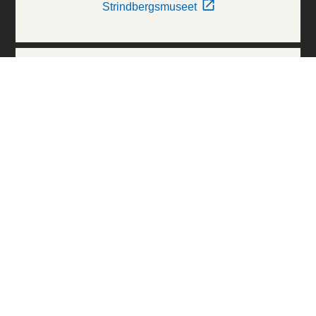
Strindbergsmuseet
Thielska Galleriet
Världskulturmuseerna