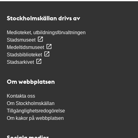
Kontakt
Stockholmskällan
Stockholmskällan drivs av
Medioteket, utbildningsförvaltningen
Stadsmuseet
Medeltidsmuseet
Stadsbiblioteket
Stadsarkivet
Om webbplatsen
Kontakta oss
Om Stockholmskällan
Tillgänglighetsredogörelse
Om kakor på webbplatsen
Sociala medier