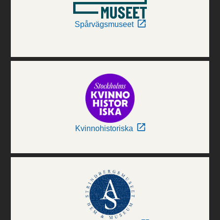
Spårvägsmuseet
Kvinnohistoriska