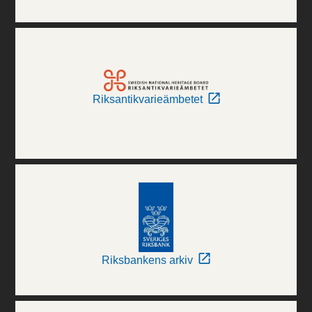
Riksantikvarieämbetet
Riksbankens arkiv