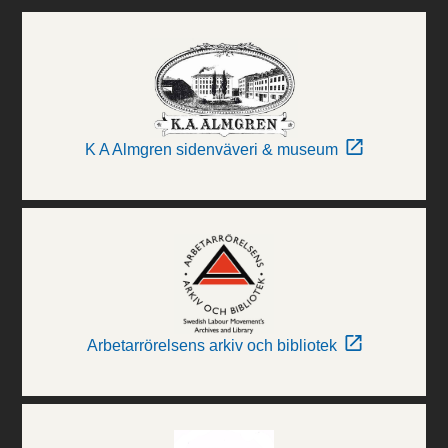
K A Almgren sidenväveri & museum
Arbetarrörelsens arkiv och bibliotek