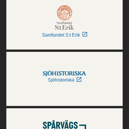
Samfundet S:t Erik
Sjöhistoriska