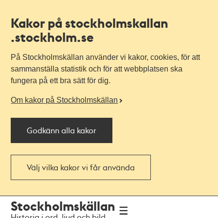
Kakor på stockholmskallan
.stockholm.se
På Stockholmskällan använder vi kakor, cookies, för att
sammanställa statistik och för att webbplatsen ska
fungera på ett bra sätt för dig.
Om kakor på Stockholmskällan
Godkänn alla kakor
Välj vilka kakor vi får använda
Till
Till
Stockholmskällan
navigationen
huvudinnehållet
Historia i ord, ljud och bild