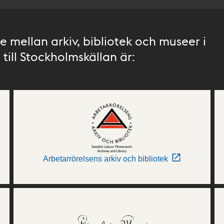
 mellan arkiv, bibliotek och museer i
till Stockholmskällan är:
Arbetarrörelsens arkiv och bibliotek