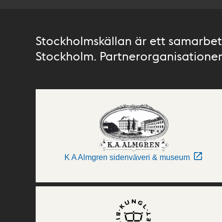
Stockholmskällan är ett samarbete
Stockholm. Partnerorganisationer 
K A Almgren sidenväveri & museum