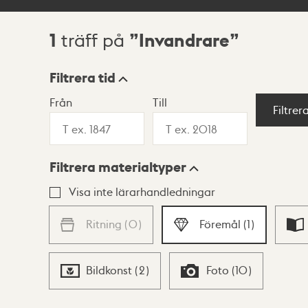
1
Invandrare
träff på
Sökresultat
Filtrera tid
Från
Till
Visningsläge
Filtrer
Filtrera materialtyper
Lista
Karta
Visa inte lärarhandledningar
Ritning
(
0
)
Föremål
(
1
)
Bildkonst
(
2
)
Foto
(
10
)