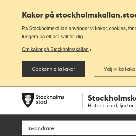
Kakor på stockholmskallan
.st
På Stockholmskällan använder vi kakor, cookies, för a
fungera på ett bra sätt för dig.
Om kakor på Stockholmskällan
Godkänn alla kakor
Välj vilka kak
Till
Till
Stockholmsk
navigationen
huvudinnehållet
Historia i ord, ljud oc
Sök
Fritextsök