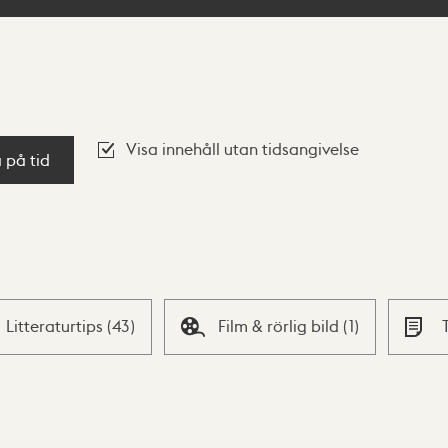
Visa innehåll utan tidsangivelse
a på tid
Litteraturtips
(
43
)
Film & rörlig bild
(
1
)