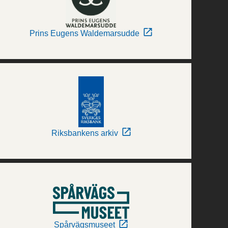
Prins Eugens Waldemarsudde
Riksbankens arkiv
Spårvägsmuseet