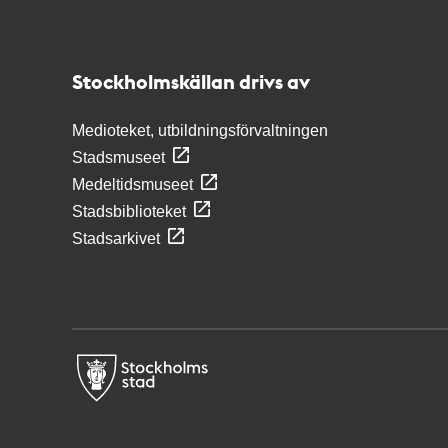
Kontakt
Stockholmskällan
Stockholmskällan drivs av
Medioteket, utbildningsförvaltningen
Stadsmuseet
Medeltidsmuseet
Stadsbiblioteket
Stadsarkivet