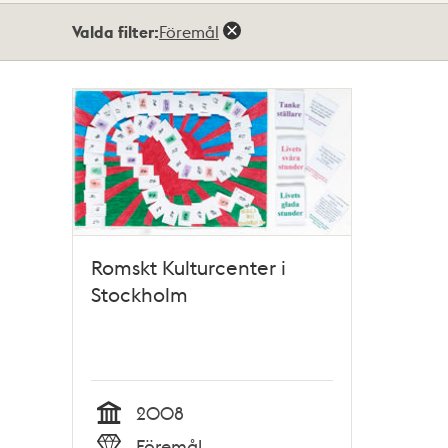
Totalt
Valda filter:
Föremål
1
träffar
Romskt Kulturcenter i
Stockholm
2008
Tid
Föremål