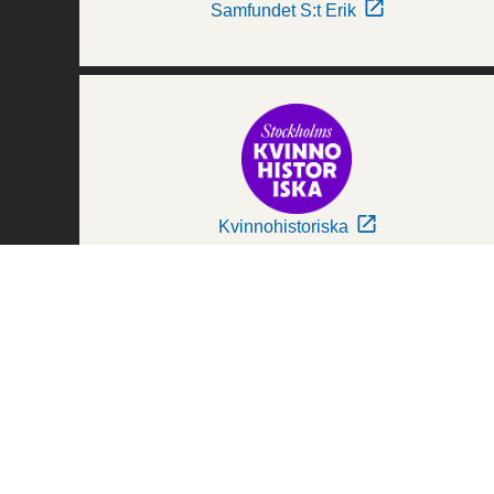
Samfundet S:t Erik
Kvinnohistoriska
Världskulturmuseerna