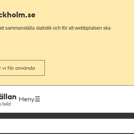
ockholm.se
tt sammanställa statistik och för att webbplatsen ska
or vi får använda
ällan
Meny
h bild