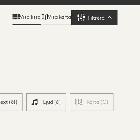
Visa karta
Visa lista
Filtrera
Filtrera
Text
(
81
)
Ljud
(
6
)
Karta
(
0
)