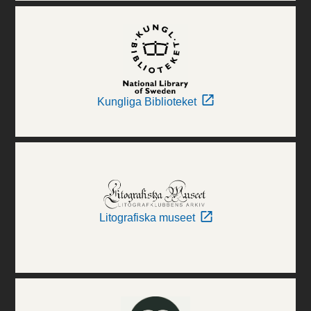
Kungliga Biblioteket
Litografiska museet