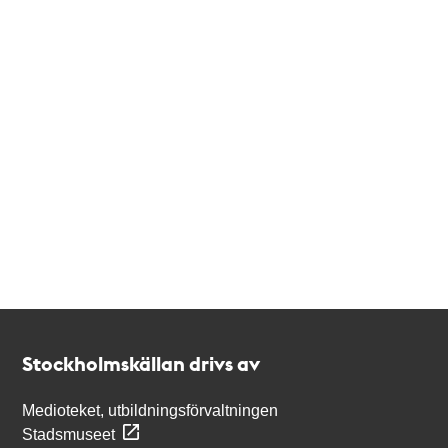
Kontakt
Stockholmskällan
Stockholmskällan drivs av
Medioteket, utbildningsförvaltningen
Stadsmuseet