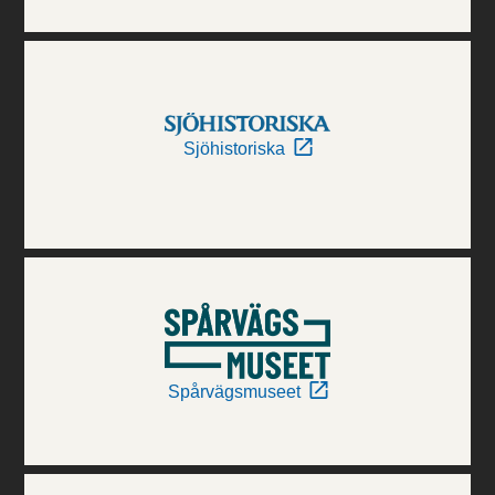
Sjöhistoriska
Spårvägsmuseet