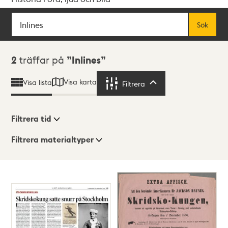
Sök
Fritextsök
Sök
Sökresultat
2
träffar på
Inlines
Visa karta
Visa lista
Filtrera
Filtrera
Filtrera tid
Filtrera materialtyper
Visningsläge
Totalt
2
träffar
Lista
Karta