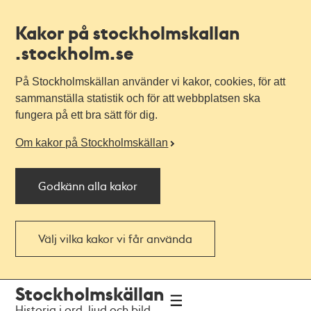
Kakor på stockholmskallan
.stockholm.se
På Stockholmskällan använder vi kakor, cookies, för att
sammanställa statistik och för att webbplatsen ska
fungera på ett bra sätt för dig.
Om kakor på Stockholmskällan
Godkänn alla kakor
Välj vilka kakor vi får använda
Till
Till
Stockholmskällan
navigationen
huvudinnehållet
Historia i ord, ljud och bild