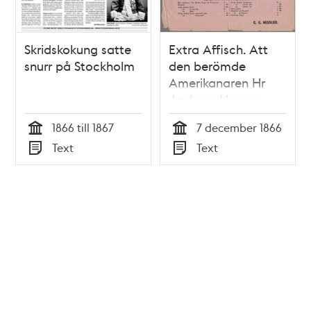
Skridskokung satte
Extra Affisch. Att
snurr på Stockholm
den berömde
Amerikanaren Hr
Jackson Haynes,
känd under namnet
1866 till 1867
7 december 1866
Skridsko-Kungen,
Tid
Tid
Text
Text
kommer att
Typ
Typ
uppträda på
härvarande stora
Teater i förening
med undertecknads
Skådespelare-
Sällskap fredagen
den 7 december
1866