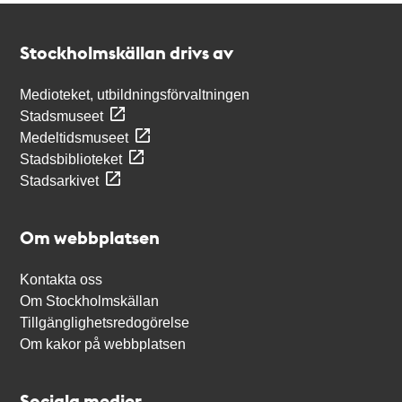
Kontakt
Stockholmskällan
Stockholmskällan drivs av
Medioteket, utbildningsförvaltningen
Stadsmuseet
Medeltidsmuseet
Stadsbiblioteket
Stadsarkivet
Om webbplatsen
Kontakta oss
Om Stockholmskällan
Tillgänglighetsredogörelse
Om kakor på webbplatsen
Sociala medier