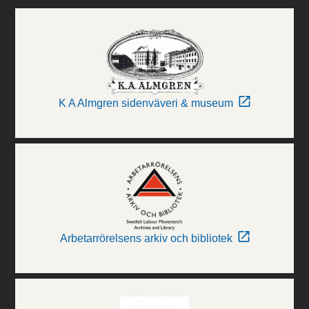
K A Almgren sidenväveri & museum
Arbetarrörelsens arkiv och bibliotek