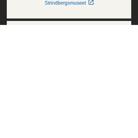
Strindbergsmuseet
Thielska Galleriet
Världskulturmuseerna