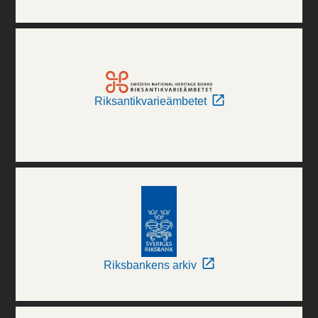
Riksantikvarieämbetet
Riksbankens arkiv