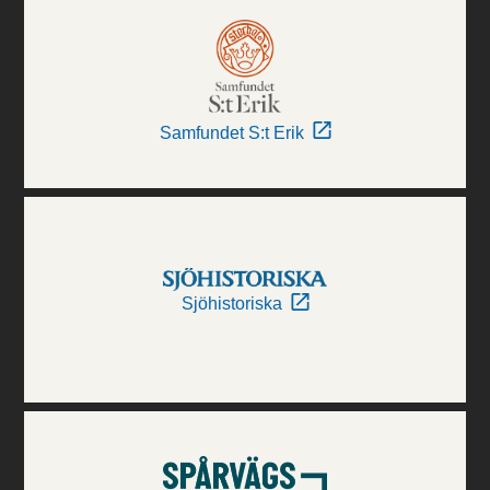
Samfundet S:t Erik
Sjöhistoriska