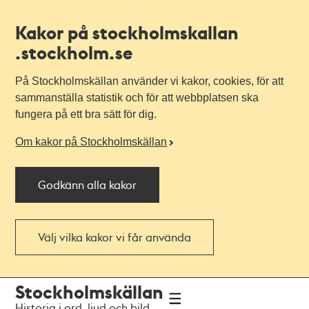
Kakor på stockholmskallan
.stockholm.se
På Stockholmskällan använder vi kakor, cookies, för att
sammanställa statistik och för att webbplatsen ska
fungera på ett bra sätt för dig.
Om kakor på Stockholmskällan
Godkänn alla kakor
Välj vilka kakor vi får använda
Till
Till
Stockholmskällan
navigationen
huvudinnehållet
Historia i ord, ljud och bild