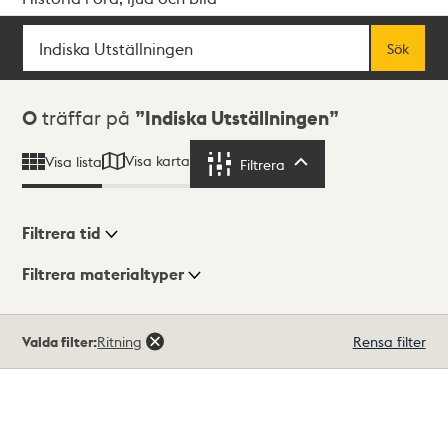
Sök
Fritextsök
Sök
Sökresultat
0
träffar på
Indiska Utställningen
Visa karta
Visa lista
Filtrera
Filtrera
Filtrera tid
Filtrera materialtyper
Visningsläge
Totalt
Valda filter:
Ritning
Rensa filter
0
träffar
Lista
Karta