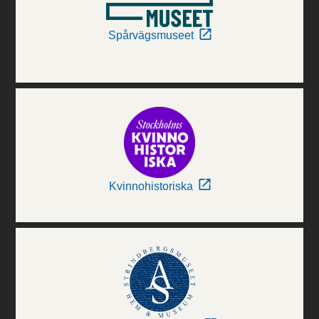
Spårvägsmuseet
Kvinnohistoriska